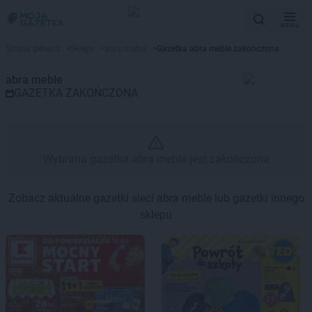
MENU
Gazetka promocyjna abra meble
Strona główna
>
Sklepy
>
abra meble
>
Gazetka abra meble zakończona
abra meble
GAZETKA ZAKOŃCZONA
Wybrana gazetka abra meble jest zakończona
Zobacz aktualne gazetki sieci abra meble lub gazetki innego
sklepu