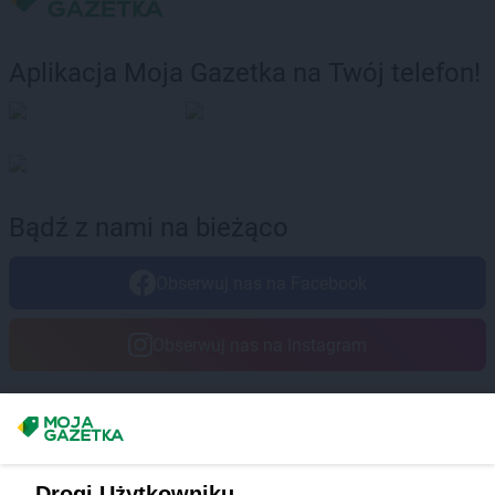
Aplikacja Moja Gazetka na Twój telefon!
Bądź z nami na bieżąco
Obserwuj nas na Facebook
Obserwuj nas na Instagram
Masz sugestie lub pytania?
Napisz do nas:
support@mojagazetka.com
Drogi Użytkowniku,