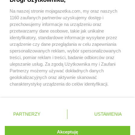
Współpraca z nami
Na naszej stronie mojagazetka.com, my oraz naszych
Zobacz szczegóły
1160 zaufanych partnerów uzyskujemy dostęp i
Retail Radar – analiza rynku
przechowujemy informacje na urządzeniu oraz
przetwarzamy dane osobowe, takie jak unikalne
identyfikatory, standardowe informacje wysyłane przez
Wasze ulubione produkty
urządzenie czy dane przeglądania w celu zapewniania
spersonalizowanych reklam, wybór spersonalizowanych
Regulamin serwisu i polityka prywatności
treści, pomiar reklam i treści, badanie odbiorców oraz
ulepszanie usług. Za zgodą Użytkownika my i Zaufani
Mapa strony
Partnerzy możemy używać dokładnych danych
geolokalizacyjnych oraz aktywnie skanować
Wszystkie miasta z lokalizacjami sklepów
Zawsze najnowsze gazetki w naszej
charakterystykę urządzenia do celów identyfikacji.
Ponieważ cenimy Twoją prywatność, prosimy o zgodę na
aplikacji
korzystanie z tych technologii poprzez kliknięcie
„Akceptuję”. Zgoda jest dobrowolna i zawsze możesz ją
+ 1,5 mln zadowolonych kupujących
zmienić/wycofać klikając przycisk ustawień prywatności
Polska
Czechy
Ukraina
Litwa
Słowacja
Rumunia
PARTNERZY
USTAWIENIA
znajdujący się w lewym dolnym rogu strony
. Niektóre rodzaje przetwarzania danych nie wymagają
Akceptuję