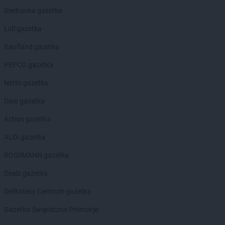
Biedronka gazetka
Lidl gazetka
Kaufland gazetka
PEPCO gazetka
Netto gazetka
Dino gazetka
Action gazetka
ALDI gazetka
ROSSMANN gazetka
Dealz gazetka
Delikatesy Centrum gazetka
Gazetka Świąteczne Promocje