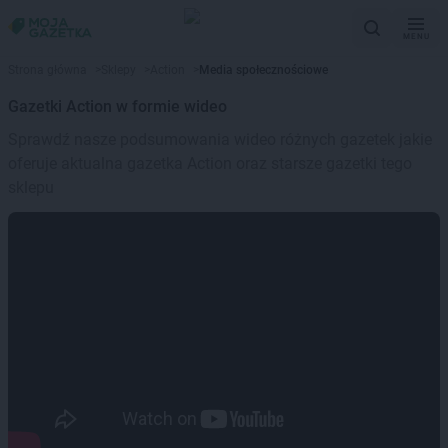
MENU
Strona główna
>
Sklepy
>
Action
>
Media społecznościowe
Gazetki Action w formie wideo
Sprawdź nasze podsumowania wideo różnych gazetek jakie
oferuje aktualna gazetka Action oraz starsze gazetki tego
sklepu