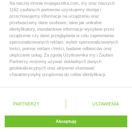
Na naszej stronie mojagazetka.com, my oraz naszych
Zobacz szczegóły
1162 zaufanych partnerów uzyskujemy dostęp i
Retail Radar – analiza rynku
przechowujemy informacje na urządzeniu oraz
przetwarzamy dane osobowe, takie jak unikalne
identyfikatory, standardowe informacje wysyłane przez
Wasze ulubione produkty
urządzenie czy dane przeglądania w celu zapewniania
spersonalizowanych reklam, wybór spersonalizowanych
Regulamin serwisu i polityka prywatności
treści, pomiar reklam i treści, badanie odbiorców oraz
ulepszanie usług. Za zgodą Użytkownika my i Zaufani
Mapa strony
Partnerzy możemy używać dokładnych danych
geolokalizacyjnych oraz aktywnie skanować
Wszystkie miasta z lokalizacjami sklepów
Zawsze najnowsze gazetki w naszej
charakterystykę urządzenia do celów identyfikacji.
Ponieważ cenimy Twoją prywatność, prosimy o zgodę na
aplikacji
korzystanie z tych technologii poprzez kliknięcie
„Akceptuję”. Zgoda jest dobrowolna i zawsze możesz ją
+ 1,5 mln zadowolonych kupujących
zmienić/wycofać klikając przycisk ustawień prywatności
Polska
Czechy
Ukraina
Litwa
Słowacja
Rumunia
PARTNERZY
USTAWIENIA
znajdujący się w lewym dolnym rogu strony
. Niektóre rodzaje przetwarzania danych nie wymagają
Akceptuję
zgody użytkownika, ale masz prawo sprzeciwić się
©
2026
Moja Gazetka Sp. z o.o.