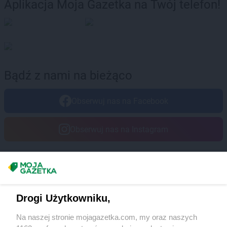
Aplikacja Moja Gazetka na Twój telefon!
Bądź z nami na bieżąco
Obserwuj nas na Facebook
Obserwuj nas na Instagram
Masz sugestie lub pytania?
Napisz do nas:
support@mojagazetka.com
Drogi Użytkowniku,
Współpraca z nami
Na naszej stronie mojagazetka.com, my oraz naszych
Zobacz szczegóły