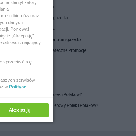
lne identyfikatory,
ALDI gazetka
iania
anie odbiorców oraz
ROSSMANN gazetka
nych danych
Dealz gazetka
kacji. Ponieważ
ięcie „Akceptuję”.
Delikatesy Centrum gazetka
ywatności znajdujący
Gazetka Świąteczne Promocje
o sprzeciwić się
 naszych serwisów
esz w
Polityce
Jaki jest ulubiony szampon Polek i Polaków?
Jaki jest ulubiony ręcznik papierowy Polek i Polaków?
Akceptuję