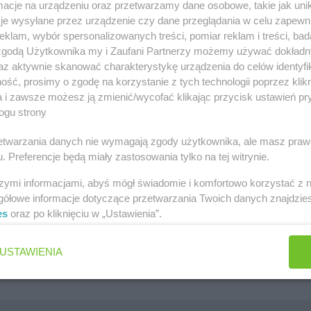
cje na urządzeniu oraz przetwarzamy dane osobowe, takie jak unika
szawa
Lidl gazetka
je wysyłane przez urządzenie czy dane przeglądania w celu zapewn
klam, wybór spersonalizowanych treści, pomiar reklam i treści, bad
ów
Kaufland gazetka
 zgodą Użytkownika my i Zaufani Partnerzy możemy używać dokład
zawa
PEPCO gazetka
az aktywnie skanować charakterystykę urządzenia do celów identyfi
ść, prosimy o zgodę na korzystanie z tych technologii poprzez klikn
k
Netto gazetka
a i zawsze możesz ją zmienić/wycofać klikając przycisk ustawień pr
ogu strony
Dino gazetka
rzetwarzania danych nie wymagają zgody użytkownika, ale masz praw
. Preferencje będą miały zastosowania tylko na tej witrynie.
szymi informacjami, abyś mógł świadomie i komfortowo korzystać z
gółowe informacje dotyczące przetwarzania Twoich danych znajdzi
es
oraz po kliknięciu w „Ustawienia”.
Jakie są ulubione płatki owsiane Polek i Polaków?
Jaki jest ulubiony środek do WC Polek i Polaków?
USTAWIENIA
Jaki jest ulubiony żel pod prysznic Polek i Polaków?