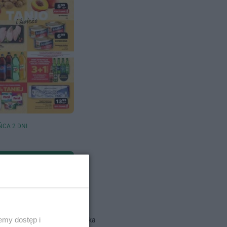
ŃCA 2 DNI
dlowe
emy dostęp i
Action gazetka