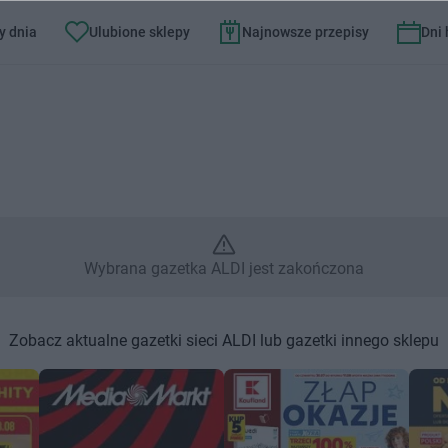
y dnia
Ulubione sklepy
Najnowsze przepisy
Dni
brana gazetka ALDI jest zakoń
Wybrana gazetka ALDI jest zakończona
Zobacz aktualne gazetki sieci ALDI lub gazetki innego sklepu