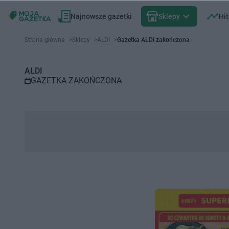
Najnowsze gazetki
Sklepy
Hit
Gazetka promocyjna ALDI – Wy
Strona główna
>
Sklepy
>
ALDI
>
Gazetka ALDI zakończona
ALDI
GAZETKA ZAKOŃCZONA