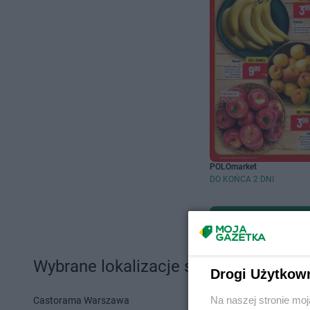
POLOmarket
DO KOŃCA 2 DNI
Wybrane lokalizacje sklepów i sieci 
Drogi Użytkow
Na naszej stronie mo
Castorama Warszawa
Action Szcze