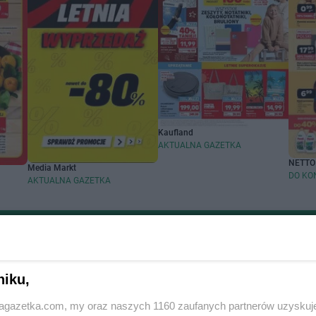
Kaufland
AKTUALNA GAZETKA
NETTO
Media Markt
DO KO
AKTUALNA GAZETKA
Zobacz aktualne gazetki ALDI
handlowych
Popularne sieci han
niku,
jagazetka.com, my oraz naszych 1160 zaufanych partnerów uzyskuj
cin
Biedronka gazetka