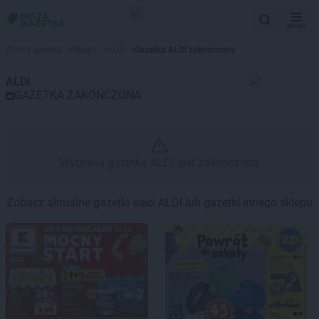
MENU
Gazetka promocyjna ALDI – Wy
Strona główna
>
Sklepy
>
ALDI
>
Gazetka ALDI zakończona
ALDI
GAZETKA ZAKOŃCZONA
Wybrana gazetka ALDI jest zakończona
Zobacz aktualne gazetki sieci ALDI lub gazetki innego sklepu