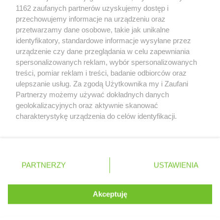
Zobacz szczegóły
1162 zaufanych partnerów uzyskujemy dostęp i
Retail Radar – analiza rynku
przechowujemy informacje na urządzeniu oraz
przetwarzamy dane osobowe, takie jak unikalne
identyfikatory, standardowe informacje wysyłane przez
Wasze ulubione produkty
urządzenie czy dane przeglądania w celu zapewniania
spersonalizowanych reklam, wybór spersonalizowanych
Regulamin serwisu i polityka prywatności
treści, pomiar reklam i treści, badanie odbiorców oraz
ulepszanie usług. Za zgodą Użytkownika my i Zaufani
Mapa strony
Partnerzy możemy używać dokładnych danych
geolokalizacyjnych oraz aktywnie skanować
Zawsze najnowsze gazetki w naszej
Wszystkie miasta z lokalizacjami sklepów
charakterystykę urządzenia do celów identyfikacji.
Ponieważ cenimy Twoją prywatność, prosimy o zgodę na
aplikacji
korzystanie z tych technologii poprzez kliknięcie
„Akceptuję”. Zgoda jest dobrowolna i zawsze możesz ją
+ 1,5 mln zadowolonych kupujących
zmienić/wycofać klikając przycisk ustawień prywatności
Polska
Czechy
Ukraina
Litwa
Słowacja
Rumunia
PARTNERZY
USTAWIENIA
znajdujący się w lewym dolnym rogu strony
. Niektóre rodzaje przetwarzania danych nie wymagają
Akceptuję
zgody użytkownika, ale masz prawo sprzeciwić się
©
2026
Moja Gazetka Sp. z o.o.
Kontynuuj na stronie
takiemu przetwarzaniu. Preferencje będą miały