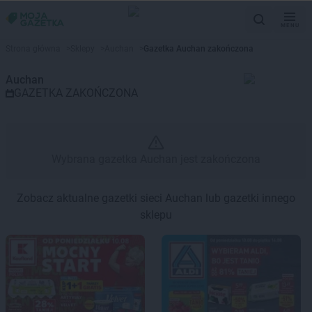
MENU
Gazetka promocyjna Auchan – 
Strona główna
>
Sklepy
>
Auchan
>
Gazetka Auchan zakończona
Auchan
GAZETKA ZAKOŃCZONA
Wybrana gazetka Auchan jest zakończona
Zobacz aktualne gazetki sieci Auchan lub gazetki innego
sklepu