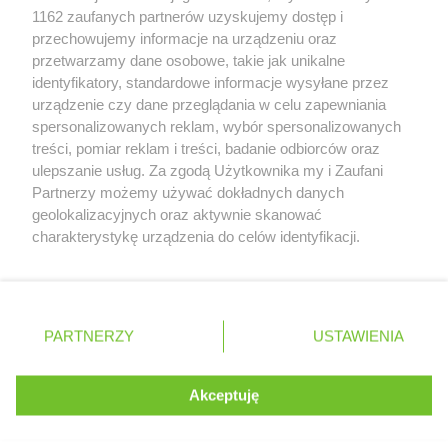
Zobacz szczegóły
1162 zaufanych partnerów uzyskujemy dostęp i
Retail Radar – analiza rynku
przechowujemy informacje na urządzeniu oraz
przetwarzamy dane osobowe, takie jak unikalne
identyfikatory, standardowe informacje wysyłane przez
Wasze ulubione produkty
urządzenie czy dane przeglądania w celu zapewniania
spersonalizowanych reklam, wybór spersonalizowanych
Regulamin serwisu i polityka prywatności
treści, pomiar reklam i treści, badanie odbiorców oraz
ulepszanie usług. Za zgodą Użytkownika my i Zaufani
Mapa strony
Partnerzy możemy używać dokładnych danych
geolokalizacyjnych oraz aktywnie skanować
Zawsze najnowsze gazetki w naszej
Wszystkie miasta z lokalizacjami sklepów
charakterystykę urządzenia do celów identyfikacji.
Ponieważ cenimy Twoją prywatność, prosimy o zgodę na
aplikacji
korzystanie z tych technologii poprzez kliknięcie
„Akceptuję”. Zgoda jest dobrowolna i zawsze możesz ją
+ 1,5 mln zadowolonych kupujących
zmienić/wycofać klikając przycisk ustawień prywatności
Polska
Czechy
Ukraina
Litwa
Słowacja
Rumunia
PARTNERZY
USTAWIENIA
znajdujący się w lewym dolnym rogu strony
. Niektóre rodzaje przetwarzania danych nie wymagają
Akceptuję
zgody użytkownika, ale masz prawo sprzeciwić się
©
2026
Moja Gazetka Sp. z o.o.
Kontynuuj na stronie
takiemu przetwarzaniu. Preferencje będą miały