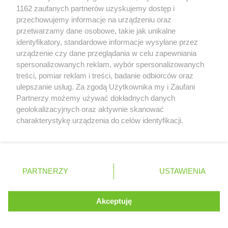
Zobacz szczegóły
1162 zaufanych partnerów uzyskujemy dostęp i
Retail Radar – analiza rynku
przechowujemy informacje na urządzeniu oraz
przetwarzamy dane osobowe, takie jak unikalne
identyfikatory, standardowe informacje wysyłane przez
Wasze ulubione produkty
urządzenie czy dane przeglądania w celu zapewniania
spersonalizowanych reklam, wybór spersonalizowanych
Regulamin serwisu i polityka prywatności
treści, pomiar reklam i treści, badanie odbiorców oraz
ulepszanie usług. Za zgodą Użytkownika my i Zaufani
Mapa strony
Partnerzy możemy używać dokładnych danych
geolokalizacyjnych oraz aktywnie skanować
Zawsze najnowsze gazetki w naszej
Wszystkie miasta z lokalizacjami sklepów
charakterystykę urządzenia do celów identyfikacji.
Ponieważ cenimy Twoją prywatność, prosimy o zgodę na
aplikacji
korzystanie z tych technologii poprzez kliknięcie
„Akceptuję”. Zgoda jest dobrowolna i zawsze możesz ją
+ 1,5 mln zadowolonych kupujących
zmienić/wycofać klikając przycisk ustawień prywatności
Polska
Czechy
Ukraina
Litwa
Słowacja
Rumunia
PARTNERZY
USTAWIENIA
znajdujący się w lewym dolnym rogu strony
. Niektóre rodzaje przetwarzania danych nie wymagają
Akceptuję
zgody użytkownika, ale masz prawo sprzeciwić się
©
2026
Moja Gazetka Sp. z o.o.
Kontynuuj na stronie
takiemu przetwarzaniu. Preferencje będą miały