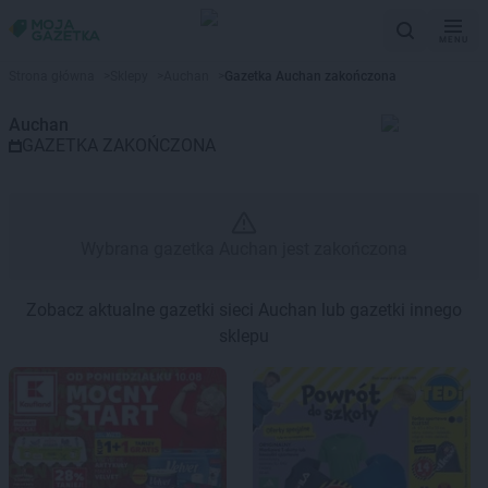
MENU
Gazetka promocyjna Auchan – 
Strona główna
>
Sklepy
>
Auchan
>
Gazetka Auchan zakończona
Auchan
GAZETKA ZAKOŃCZONA
Wybrana gazetka Auchan jest zakończona
Zobacz aktualne gazetki sieci Auchan lub gazetki innego
sklepu