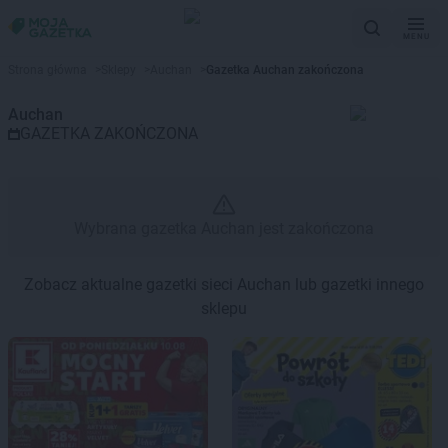
MENU
Gazetka promocyjna Auchan – 
Strona główna
>
Sklepy
>
Auchan
>
Gazetka Auchan zakończona
Auchan
GAZETKA ZAKOŃCZONA
Wybrana gazetka Auchan jest zakończona
Zobacz aktualne gazetki sieci Auchan lub gazetki innego
sklepu