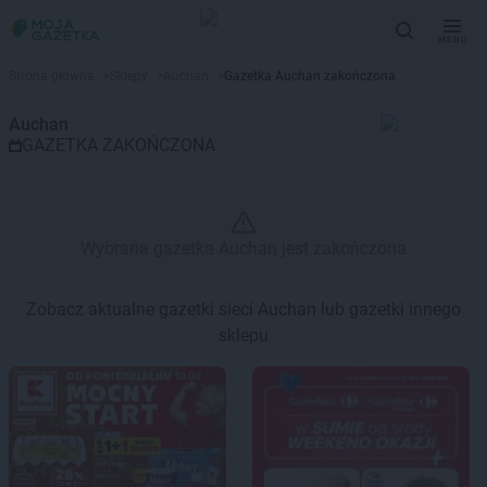
MENU
Gazetka promocyjna Auchan – 
Strona główna
>
Sklepy
>
Auchan
>
Gazetka Auchan zakończona
Auchan
GAZETKA ZAKOŃCZONA
Wybrana gazetka Auchan jest zakończona
Zobacz aktualne gazetki sieci Auchan lub gazetki innego
sklepu