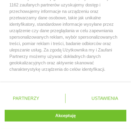
Zobacz szczegóły
1162 zaufanych partnerów uzyskujemy dostęp i
Retail Radar – analiza rynku
przechowujemy informacje na urządzeniu oraz
przetwarzamy dane osobowe, takie jak unikalne
identyfikatory, standardowe informacje wysyłane przez
Wasze ulubione produkty
urządzenie czy dane przeglądania w celu zapewniania
spersonalizowanych reklam, wybór spersonalizowanych
Regulamin serwisu i polityka prywatności
treści, pomiar reklam i treści, badanie odbiorców oraz
ulepszanie usług. Za zgodą Użytkownika my i Zaufani
Mapa strony
Partnerzy możemy używać dokładnych danych
geolokalizacyjnych oraz aktywnie skanować
Zawsze najnowsze gazetki w naszej
Wszystkie miasta z lokalizacjami sklepów
charakterystykę urządzenia do celów identyfikacji.
Ponieważ cenimy Twoją prywatność, prosimy o zgodę na
aplikacji
korzystanie z tych technologii poprzez kliknięcie
„Akceptuję”. Zgoda jest dobrowolna i zawsze możesz ją
+ 1,5 mln zadowolonych kupujących
zmienić/wycofać klikając przycisk ustawień prywatności
Polska
Czechy
Ukraina
Litwa
Słowacja
Rumunia
PARTNERZY
USTAWIENIA
znajdujący się w lewym dolnym rogu strony
. Niektóre rodzaje przetwarzania danych nie wymagają
Akceptuję
zgody użytkownika, ale masz prawo sprzeciwić się
©
2026
Moja Gazetka Sp. z o.o.
Kontynuuj na stronie
takiemu przetwarzaniu. Preferencje będą miały