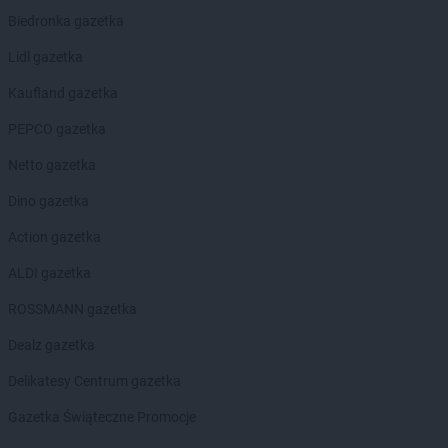
Biedronka gazetka
Lidl gazetka
Kaufland gazetka
PEPCO gazetka
Netto gazetka
Dino gazetka
Action gazetka
ALDI gazetka
ROSSMANN gazetka
Dealz gazetka
Delikatesy Centrum gazetka
Gazetka Świąteczne Promocje