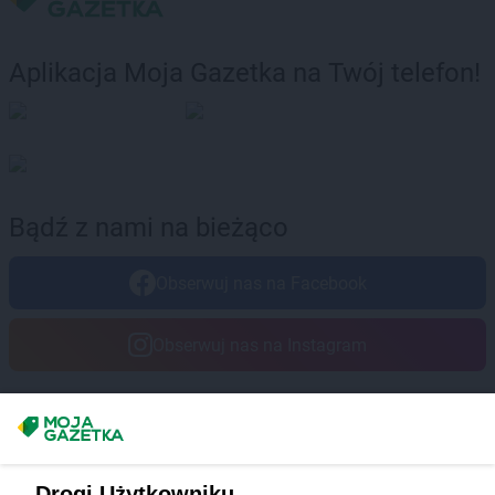
Aplikacja Moja Gazetka na Twój telefon!
Bądź z nami na bieżąco
Obserwuj nas na Facebook
Obserwuj nas na Instagram
Masz sugestie lub pytania?
Napisz do nas:
support@mojagazetka.com
Drogi Użytkowniku,