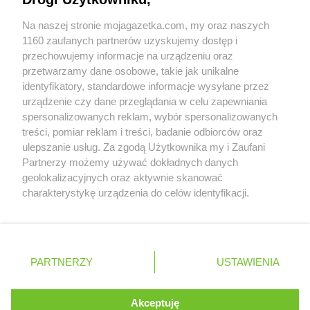
Współpraca z nami
Na naszej stronie mojagazetka.com, my oraz naszych
Zobacz szczegóły
1160 zaufanych partnerów uzyskujemy dostęp i
Retail Radar – analiza rynku
przechowujemy informacje na urządzeniu oraz
przetwarzamy dane osobowe, takie jak unikalne
identyfikatory, standardowe informacje wysyłane przez
Wasze ulubione produkty
urządzenie czy dane przeglądania w celu zapewniania
spersonalizowanych reklam, wybór spersonalizowanych
Regulamin serwisu i polityka prywatności
treści, pomiar reklam i treści, badanie odbiorców oraz
ulepszanie usług. Za zgodą Użytkownika my i Zaufani
Mapa strony
Partnerzy możemy używać dokładnych danych
geolokalizacyjnych oraz aktywnie skanować
Wszystkie miasta z lokalizacjami sklepów
Zawsze najnowsze gazetki w naszej
charakterystykę urządzenia do celów identyfikacji.
Ponieważ cenimy Twoją prywatność, prosimy o zgodę na
aplikacji
korzystanie z tych technologii poprzez kliknięcie
„Akceptuję”. Zgoda jest dobrowolna i zawsze możesz ją
+ 1,5 mln zadowolonych kupujących
zmienić/wycofać klikając przycisk ustawień prywatności
Polska
Czechy
Ukraina
Litwa
Słowacja
Rumunia
PARTNERZY
USTAWIENIA
znajdujący się w lewym dolnym rogu strony
. Niektóre rodzaje przetwarzania danych nie wymagają
Akceptuję