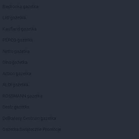
Biedronka gazetka
Lidl gazetka
Kaufland gazetka
PEPCO gazetka
Netto gazetka
Dino gazetka
Action gazetka
ALDI gazetka
ROSSMANN gazetka
Dealz gazetka
Delikatesy Centrum gazetka
Gazetka Świąteczne Promocje