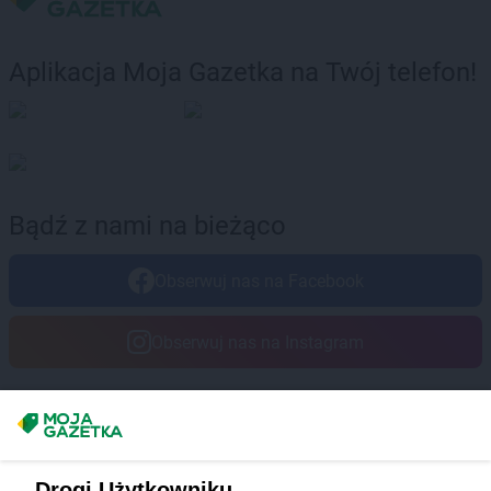
Aplikacja Moja Gazetka na Twój telefon!
Bądź z nami na bieżąco
Obserwuj nas na Facebook
Obserwuj nas na Instagram
Masz sugestie lub pytania?
Napisz do nas:
support@mojagazetka.com
Drogi Użytkowniku,