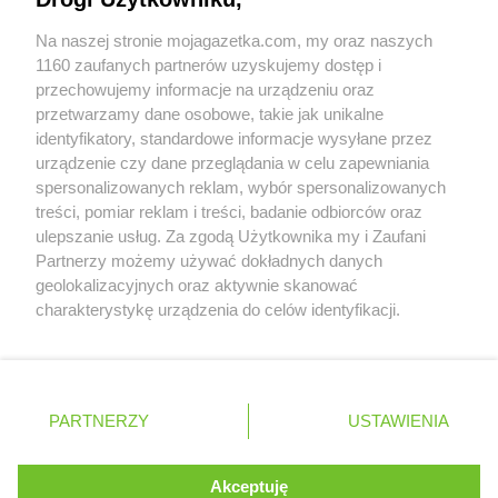
Współpraca z nami
Na naszej stronie mojagazetka.com, my oraz naszych
Zobacz szczegóły
1160 zaufanych partnerów uzyskujemy dostęp i
Retail Radar – analiza rynku
przechowujemy informacje na urządzeniu oraz
przetwarzamy dane osobowe, takie jak unikalne
identyfikatory, standardowe informacje wysyłane przez
Wasze ulubione produkty
urządzenie czy dane przeglądania w celu zapewniania
spersonalizowanych reklam, wybór spersonalizowanych
Regulamin serwisu i polityka prywatności
treści, pomiar reklam i treści, badanie odbiorców oraz
ulepszanie usług. Za zgodą Użytkownika my i Zaufani
Mapa strony
Partnerzy możemy używać dokładnych danych
geolokalizacyjnych oraz aktywnie skanować
Wszystkie miasta z lokalizacjami sklepów
Zawsze najnowsze gazetki w naszej
charakterystykę urządzenia do celów identyfikacji.
Ponieważ cenimy Twoją prywatność, prosimy o zgodę na
aplikacji
korzystanie z tych technologii poprzez kliknięcie
„Akceptuję”. Zgoda jest dobrowolna i zawsze możesz ją
+ 1,5 mln zadowolonych kupujących
zmienić/wycofać klikając przycisk ustawień prywatności
Polska
Czechy
Ukraina
Litwa
Słowacja
Rumunia
PARTNERZY
USTAWIENIA
znajdujący się w lewym dolnym rogu strony
. Niektóre rodzaje przetwarzania danych nie wymagają
Akceptuję