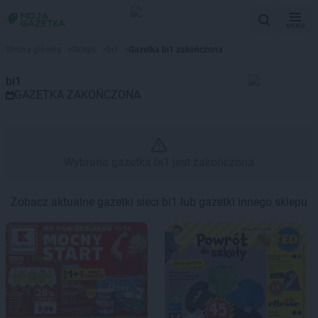
MENU
Gazetka promocyjna bi1 – Wybr
Strona główna
>
Sklepy
>
bi1
>
Gazetka bi1 zakończona
bi1
GAZETKA ZAKOŃCZONA
Wybrana gazetka bi1 jest zakończona
Zobacz aktualne gazetki sieci bi1 lub gazetki innego sklepu