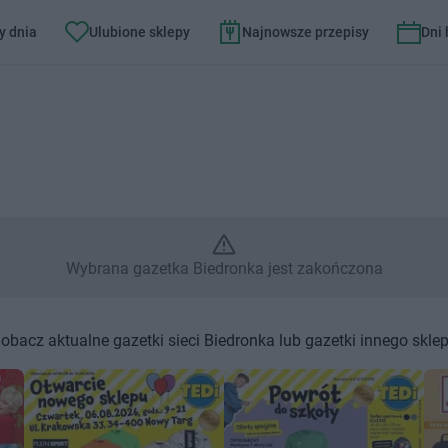
y dnia
Ulubione sklepy
Najnowsze przepisy
Dni
– Wybrana gazetka Biedronka j
Wybrana gazetka Biedronka jest zakończona
obacz aktualne gazetki sieci Biedronka lub gazetki innego skle