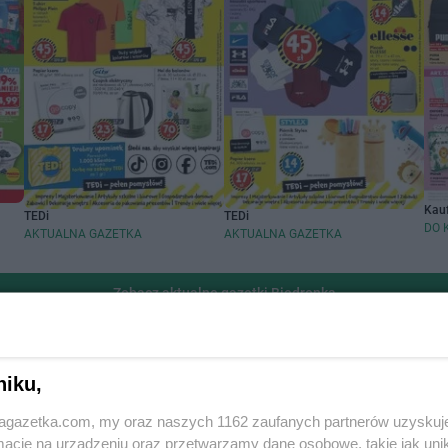
Kau
TEDi
TEDi
DO 
AKTUALNA GAZETKA
AKTUALNA GAZETKA
Zobacz aktualne gazetki Biedronka
handlowych
Popularne sieci han
niku,
cin
Biedronka gazetka
jagazetka.com, my oraz naszych 1162 zaufanych partnerów uzyskuj
cje na urządzeniu oraz przetwarzamy dane osobowe, takie jak unika
szawa
Lidl gazetka