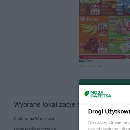
Kaufland
JUŻ OD JUTRA!
Wybrane lokalizacje sklepów i sieci 
Drogi Użytkow
Castorama Warszawa
Action Szcze
Na naszej stronie mo
przechowujemy informa
Leroy Merlin Warszawa
PEPCO War