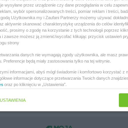
je wysyłane przez urządzenie czy dane przeglądania w celu zapewn
ów
Kaufland gazetka
klam, wybór spersonalizowanych treści, pomiar reklam i treści, bad
 zgodą Użytkownika my i Zaufani Partnerzy możemy używać dokład
zawa
PEPCO gazetka
az aktywnie skanować charakterystykę urządzenia do celów identyfi
ść, prosimy o zgodę na korzystanie z tych technologii poprzez klikn
k
Netto gazetka
a i zawsze możesz ją zmienić/wycofać klikając przycisk ustawień pr
Dino gazetka
ogu strony
rzetwarzania danych nie wymagają zgody użytkownika, ale masz praw
. Preferencje będą miały zastosowania tylko na tej witrynie.
szymi informacjami, abyś mógł świadomie i komfortowo korzystać z
gółowe informacje dotyczące przetwarzania Twoich danych znajdzi
Jakie są ulubione płatki owsiane Polek i Polaków?
es
oraz po kliknięciu w „Ustawienia”.
Jaki jest ulubiony środek do WC Polek i Polaków?
USTAWIENIA
Jaki jest ulubiony żel pod prysznic Polek i Polaków?