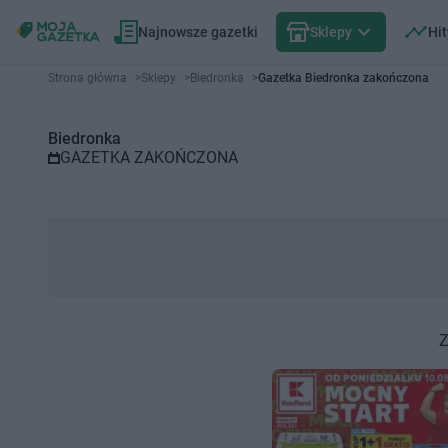
Najnowsze gazetki
Sklepy
Hit
Gazetka promocyjna Biedronka 
Strona główna
>
Sklepy
>
Biedronka
>
Gazetka Biedronka zakończona
Biedronka
GAZETKA ZAKOŃCZONA
Z