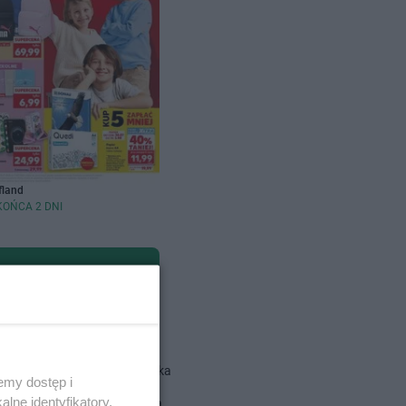
fland
KOŃCA 2 DNI
dlowe
Action gazetka
emy dostęp i
lne identyfikatory,
ALDI gazetka