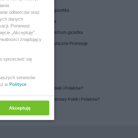
iania
ROSSMANN gazetka
anie odbiorców oraz
nych danych
Dealz gazetka
kacji. Ponieważ
ięcie „Akceptuję”.
Delikatesy Centrum gazetka
ywatności znajdujący
Gazetka Świąteczne Promocje
o sprzeciwić się
 naszych serwisów
esz w
Polityce
Jaki jest ulubiony szampon Polek i Polaków?
Jaki jest ulubiony ręcznik papierowy Polek i Polaków?
Akceptuję