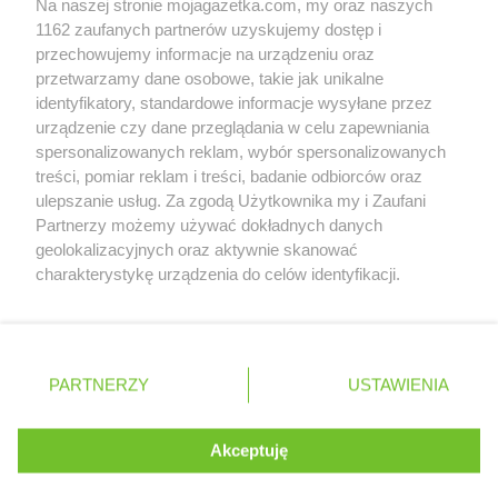
Na naszej stronie mojagazetka.com, my oraz naszych
Zobacz szczegóły
1162 zaufanych partnerów uzyskujemy dostęp i
Retail Radar – analiza rynku
przechowujemy informacje na urządzeniu oraz
przetwarzamy dane osobowe, takie jak unikalne
identyfikatory, standardowe informacje wysyłane przez
Wasze ulubione produkty
urządzenie czy dane przeglądania w celu zapewniania
spersonalizowanych reklam, wybór spersonalizowanych
Regulamin serwisu i polityka prywatności
treści, pomiar reklam i treści, badanie odbiorców oraz
ulepszanie usług. Za zgodą Użytkownika my i Zaufani
Mapa strony
Partnerzy możemy używać dokładnych danych
geolokalizacyjnych oraz aktywnie skanować
Zawsze najnowsze gazetki w naszej
Wszystkie miasta z lokalizacjami sklepów
charakterystykę urządzenia do celów identyfikacji.
Ponieważ cenimy Twoją prywatność, prosimy o zgodę na
aplikacji
korzystanie z tych technologii poprzez kliknięcie
„Akceptuję”. Zgoda jest dobrowolna i zawsze możesz ją
+ 1,5 mln zadowolonych kupujących
zmienić/wycofać klikając przycisk ustawień prywatności
Polska
Czechy
Ukraina
Litwa
Słowacja
Rumunia
PARTNERZY
USTAWIENIA
znajdujący się w lewym dolnym rogu strony
. Niektóre rodzaje przetwarzania danych nie wymagają
Akceptuję
zgody użytkownika, ale masz prawo sprzeciwić się
©
2026
Moja Gazetka Sp. z o.o.
Kontynuuj na stronie
takiemu przetwarzaniu. Preferencje będą miały