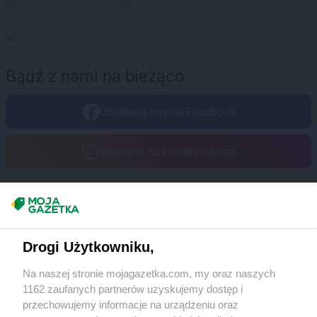
Bądź z nami na bieżąco
Obserwuj nas na Facebook
Obserwuj nas na Instagram
Masz sugestie lub pytania?
Napisz do nas:
support@mojagazetka.com
Drogi Użytkowniku,
Współpraca z nami
Na naszej stronie mojagazetka.com, my oraz naszych
Zobacz szczegóły
1162 zaufanych partnerów uzyskujemy dostęp i
Retail Radar – analiza rynku
przechowujemy informacje na urządzeniu oraz