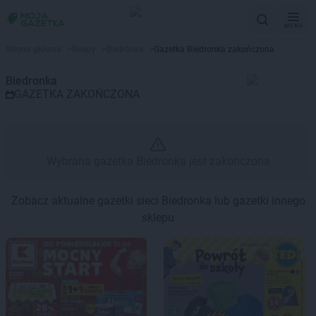
MENU
Gazetka promocyjna Biedronka 
Strona główna
>
Sklepy
>
Biedronka
>
Gazetka Biedronka zakończona
Biedronka
GAZETKA ZAKOŃCZONA
Wybrana gazetka Biedronka jest zakończona
Zobacz aktualne gazetki sieci Biedronka lub gazetki innego
sklepu