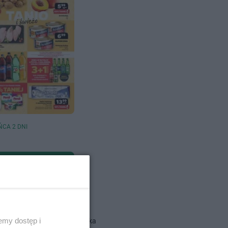
ŃCA 2 DNI
dlowe
emy dostęp i
Action gazetka