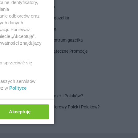
lne identyfikatory,
ALDI gazetka
iania
anie odbiorców oraz
ROSSMANN gazetka
nych danych
Dealz gazetka
kacji. Ponieważ
ięcie „Akceptuję”.
Delikatesy Centrum gazetka
ywatności znajdujący
Gazetka Świąteczne Promocje
o sprzeciwić się
 naszych serwisów
esz w
Polityce
Jaki jest ulubiony szampon Polek i Polaków?
Jaki jest ulubiony ręcznik papierowy Polek i Polaków?
Akceptuję