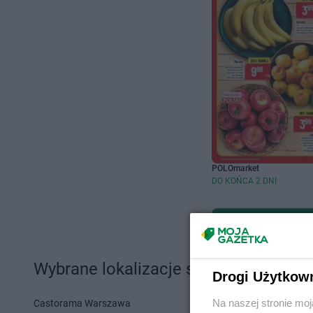
POLOmarket
DO KOŃCA 2 DNI
Wybrane lokalizacje sklepów i sieci 
Drogi Użytkow
Na naszej stronie mo
Castorama Warszawa
Action Szcze