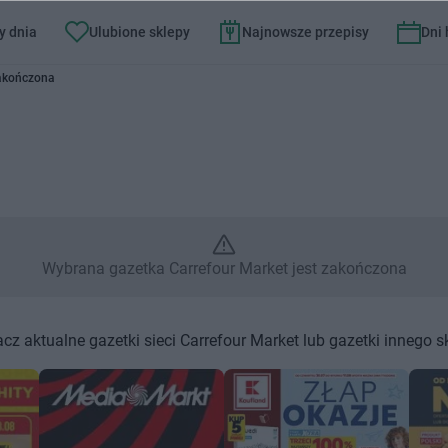
y dnia
Ulubione sklepy
Najnowsze przepisy
Dni
Market – Wybrana gazetka Carr
zakończona
Wybrana gazetka Carrefour Market jest zakończona
cz aktualne gazetki sieci Carrefour Market lub gazetki innego s