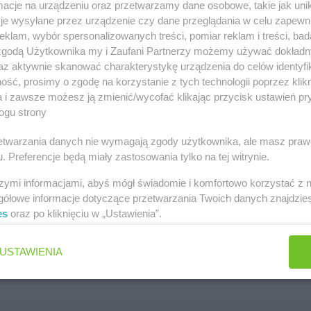
cje na urządzeniu oraz przetwarzamy dane osobowe, takie jak unika
szawa
Lidl gazetka
je wysyłane przez urządzenie czy dane przeglądania w celu zapewn
klam, wybór spersonalizowanych treści, pomiar reklam i treści, bad
ów
Kaufland gazetka
 zgodą Użytkownika my i Zaufani Partnerzy możemy używać dokład
zawa
PEPCO gazetka
az aktywnie skanować charakterystykę urządzenia do celów identyfi
ść, prosimy o zgodę na korzystanie z tych technologii poprzez klikn
k
Netto gazetka
a i zawsze możesz ją zmienić/wycofać klikając przycisk ustawień pr
ogu strony
Dino gazetka
rzetwarzania danych nie wymagają zgody użytkownika, ale masz praw
. Preferencje będą miały zastosowania tylko na tej witrynie.
szymi informacjami, abyś mógł świadomie i komfortowo korzystać z
gółowe informacje dotyczące przetwarzania Twoich danych znajdzi
es
oraz po kliknięciu w „Ustawienia”.
Jakie są ulubione płatki owsiane Polek i Polaków?
Jaki jest ulubiony środek do WC Polek i Polaków?
USTAWIENIA
Jaki jest ulubiony żel pod prysznic Polek i Polaków?