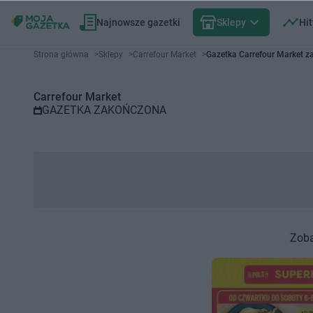
Najnowsze gazetki
Sklepy
Hit
Gazetka promocyjna Carrefour 
Strona główna
>
Sklepy
>
Carrefour Market
>
Gazetka Carrefour Market 
Carrefour Market
GAZETKA ZAKOŃCZONA
Zoba