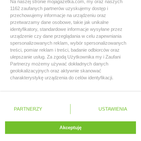
Na naszej stronie mojagazetka.com, my oraz naszych
Zobacz szczegóły
1162 zaufanych partnerów uzyskujemy dostęp i
Retail Radar – analiza rynku
przechowujemy informacje na urządzeniu oraz
przetwarzamy dane osobowe, takie jak unikalne
identyfikatory, standardowe informacje wysyłane przez
Wasze ulubione produkty
urządzenie czy dane przeglądania w celu zapewniania
spersonalizowanych reklam, wybór spersonalizowanych
Regulamin serwisu i polityka prywatności
treści, pomiar reklam i treści, badanie odbiorców oraz
ulepszanie usług. Za zgodą Użytkownika my i Zaufani
Mapa strony
Partnerzy możemy używać dokładnych danych
geolokalizacyjnych oraz aktywnie skanować
Zawsze najnowsze gazetki w naszej
Wszystkie miasta z lokalizacjami sklepów
charakterystykę urządzenia do celów identyfikacji.
Ponieważ cenimy Twoją prywatność, prosimy o zgodę na
aplikacji
korzystanie z tych technologii poprzez kliknięcie
„Akceptuję”. Zgoda jest dobrowolna i zawsze możesz ją
+ 1,5 mln zadowolonych kupujących
zmienić/wycofać klikając przycisk ustawień prywatności
Polska
Czechy
Ukraina
Litwa
Słowacja
Rumunia
PARTNERZY
USTAWIENIA
znajdujący się w lewym dolnym rogu strony
. Niektóre rodzaje przetwarzania danych nie wymagają
Akceptuję
zgody użytkownika, ale masz prawo sprzeciwić się
©
2026
Moja Gazetka Sp. z o.o.
Kontynuuj na stronie
takiemu przetwarzaniu. Preferencje będą miały