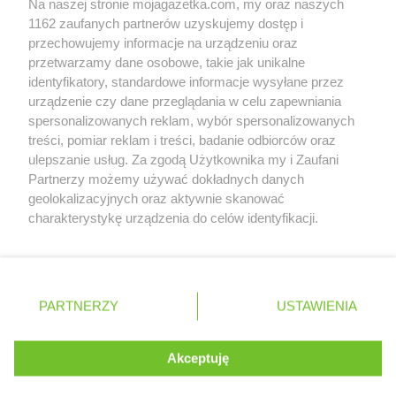
Na naszej stronie mojagazetka.com, my oraz naszych
Zobacz szczegóły
1162 zaufanych partnerów uzyskujemy dostęp i
Retail Radar – analiza rynku
przechowujemy informacje na urządzeniu oraz
przetwarzamy dane osobowe, takie jak unikalne
identyfikatory, standardowe informacje wysyłane przez
Wasze ulubione produkty
urządzenie czy dane przeglądania w celu zapewniania
spersonalizowanych reklam, wybór spersonalizowanych
Regulamin serwisu i polityka prywatności
treści, pomiar reklam i treści, badanie odbiorców oraz
ulepszanie usług. Za zgodą Użytkownika my i Zaufani
Mapa strony
Partnerzy możemy używać dokładnych danych
geolokalizacyjnych oraz aktywnie skanować
Zawsze najnowsze gazetki w naszej
Wszystkie miasta z lokalizacjami sklepów
charakterystykę urządzenia do celów identyfikacji.
Ponieważ cenimy Twoją prywatność, prosimy o zgodę na
aplikacji
korzystanie z tych technologii poprzez kliknięcie
„Akceptuję”. Zgoda jest dobrowolna i zawsze możesz ją
+ 1,5 mln zadowolonych kupujących
zmienić/wycofać klikając przycisk ustawień prywatności
Polska
Czechy
Ukraina
Litwa
Słowacja
Rumunia
PARTNERZY
USTAWIENIA
znajdujący się w lewym dolnym rogu strony
. Niektóre rodzaje przetwarzania danych nie wymagają
Akceptuję
zgody użytkownika, ale masz prawo sprzeciwić się
©
2026
Moja Gazetka Sp. z o.o.
Kontynuuj na stronie
takiemu przetwarzaniu. Preferencje będą miały