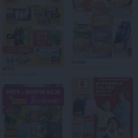
E.Leclerc
DO ROZPOCZĘCIA 4 DNI
NETTO
DO KOŃCA 1 DZIEŃ