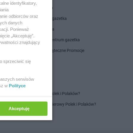
lne identyfikatory,
ALDI gazetka
iania
anie odbiorców oraz
ROSSMANN gazetka
nych danych
kacji. Ponieważ
Dealz gazetka
ięcie „Akceptuję”.
Delikatesy Centrum gazetka
ywatności znajdujący
Gazetka Świąteczne Promocje
o sprzeciwić się
 naszych serwisów
esz w
Polityce
Jaki jest ulubiony szampon Polek i Polaków?
Jaki jest ulubiony ręcznik papierowy Polek i Polaków?
Akceptuję