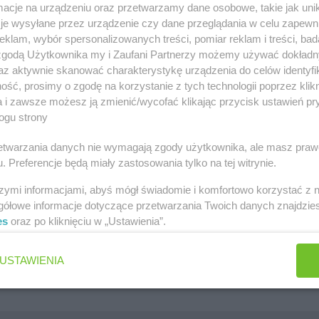
cje na urządzeniu oraz przetwarzamy dane osobowe, takie jak unika
szawa
Lidl gazetka
je wysyłane przez urządzenie czy dane przeglądania w celu zapewn
klam, wybór spersonalizowanych treści, pomiar reklam i treści, bad
ów
Kaufland gazetka
 zgodą Użytkownika my i Zaufani Partnerzy możemy używać dokład
az aktywnie skanować charakterystykę urządzenia do celów identyfi
zawa
PEPCO gazetka
ść, prosimy o zgodę na korzystanie z tych technologii poprzez klikn
k
Netto gazetka
a i zawsze możesz ją zmienić/wycofać klikając przycisk ustawień pr
ogu strony
Dino gazetka
rzetwarzania danych nie wymagają zgody użytkownika, ale masz praw
. Preferencje będą miały zastosowania tylko na tej witrynie.
szymi informacjami, abyś mógł świadomie i komfortowo korzystać z
gółowe informacje dotyczące przetwarzania Twoich danych znajdzi
es
oraz po kliknięciu w „Ustawienia”.
Jakie są ulubione płatki owsiane Polek i Polaków?
Jaki jest ulubiony środek do WC Polek i Polaków?
USTAWIENIA
Jaki jest ulubiony żel pod prysznic Polek i Polaków?