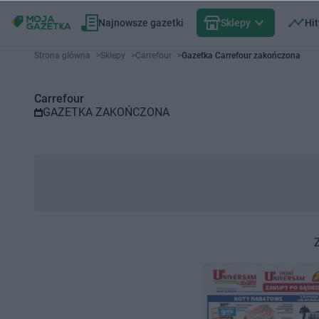
Najnowsze gazetki
Sklepy
Hit
Gazetka promocyjna Carrefour 
Strona główna
>
Sklepy
>
Carrefour
>
Gazetka Carrefour zakończona
Carrefour
GAZETKA ZAKOŃCZONA