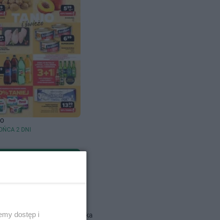
TO
OŃCA 2 DNI
dlowe
emy dostęp i
Action gazetka