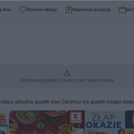
y dnia
Ulubione sklepy
Najnowsze przepisy
Dni
– Wybrana gazetka Carrefour j
Wybrana gazetka Carrefour jest zakończona
Zobacz aktualne gazetki sieci Carrefour lub gazetki innego sklep