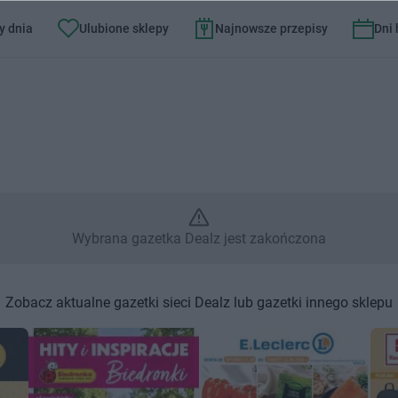
y dnia
Ulubione sklepy
Najnowsze przepisy
Dni
brana gazetka Dealz jest zako
Wybrana gazetka Dealz jest zakończona
Zobacz aktualne gazetki sieci Dealz lub gazetki innego sklepu