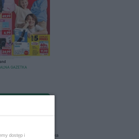
and
ALNA GAZETKA
dlowe
emy dostęp i
Action gazetka