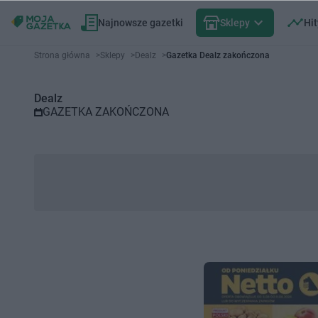
Najnowsze gazetki
Sklepy
Hit
Gazetka promocyjna Dealz – Wy
Strona główna
>
Sklepy
>
Dealz
>
Gazetka Dealz zakończona
Dealz
GAZETKA ZAKOŃCZONA