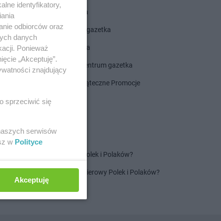
lne identyfikatory,
ALDI gazetka
iania
anie odbiorców oraz
ROSSMANN gazetka
nych danych
Dealz gazetka
kacji. Ponieważ
ięcie „Akceptuję”.
Delikatesy Centrum gazetka
ywatności znajdujący
Gazetka Świąteczne Promocje
o sprzeciwić się
 naszych serwisów
esz w
Polityce
Jaki jest ulubiony szampon Polek i Polaków?
Jaki jest ulubiony ręcznik papierowy Polek i Polaków?
Akceptuję