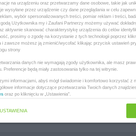
cje na urządzeniu oraz przetwarzamy dane osobowe, takie jak unika
szawa
Lidl gazetka
je wysyłane przez urządzenie czy dane przeglądania w celu zapewn
klam, wybór spersonalizowanych treści, pomiar reklam i treści, bad
ów
Kaufland gazetka
 zgodą Użytkownika my i Zaufani Partnerzy możemy używać dokład
zawa
PEPCO gazetka
az aktywnie skanować charakterystykę urządzenia do celów identyfi
ść, prosimy o zgodę na korzystanie z tych technologii poprzez klikn
k
Netto gazetka
a i zawsze możesz ją zmienić/wycofać klikając przycisk ustawień pr
ogu strony
Dino gazetka
rzetwarzania danych nie wymagają zgody użytkownika, ale masz praw
. Preferencje będą miały zastosowania tylko na tej witrynie.
szymi informacjami, abyś mógł świadomie i komfortowo korzystać z
gółowe informacje dotyczące przetwarzania Twoich danych znajdzi
es
oraz po kliknięciu w „Ustawienia”.
Jakie są ulubione płatki owsiane Polek i Polaków?
Jaki jest ulubiony środek do WC Polek i Polaków?
USTAWIENIA
Jaki jest ulubiony żel pod prysznic Polek i Polaków?