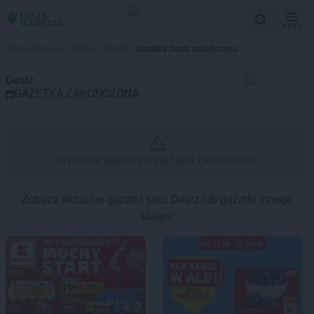
MENU
Gazetka promocyjna Dealz – Wy
Strona główna
>
Sklepy
>
Dealz
>
Gazetka Dealz zakończona
Dealz
GAZETKA ZAKOŃCZONA
Wybrana gazetka Dealz jest zakończona
Zobacz aktualne gazetki sieci Dealz lub gazetki innego
sklepu