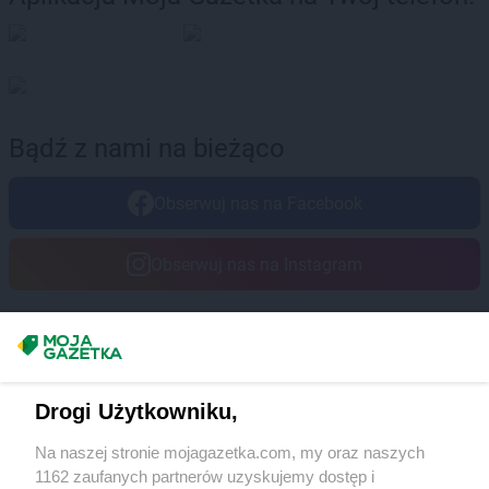
Bądź z nami na bieżąco
Obserwuj nas na Facebook
Obserwuj nas na Instagram
Masz sugestie lub pytania?
Napisz do nas:
support@mojagazetka.com
Drogi Użytkowniku,
Współpraca z nami
Na naszej stronie mojagazetka.com, my oraz naszych
Zobacz szczegóły
1162 zaufanych partnerów uzyskujemy dostęp i