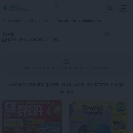
MENU
Gazetka promocyjna Dealz – Wy
Strona główna
>
Sklepy
>
Dealz
>
Gazetka Dealz zakończona
Dealz
GAZETKA ZAKOŃCZONA
Wybrana gazetka Dealz jest zakończona
Zobacz aktualne gazetki sieci Dealz lub gazetki innego
sklepu