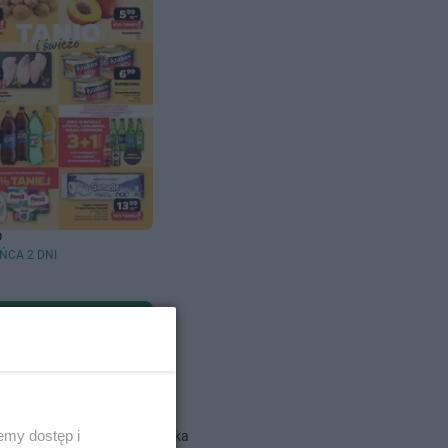
O
ŃCA 2 DNI
dlowe
emy dostęp i
Action gazetka