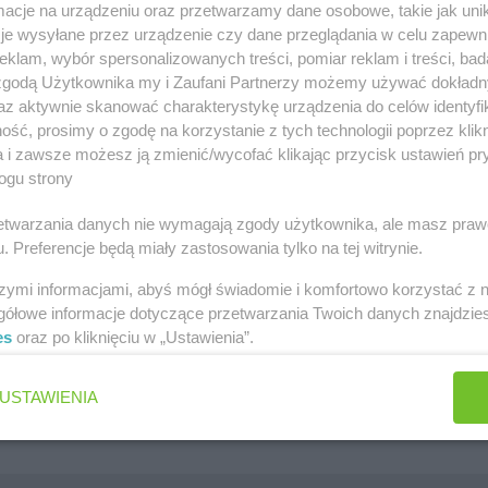
cje na urządzeniu oraz przetwarzamy dane osobowe, takie jak unika
szawa
Lidl gazetka
je wysyłane przez urządzenie czy dane przeglądania w celu zapewn
klam, wybór spersonalizowanych treści, pomiar reklam i treści, bad
ów
Kaufland gazetka
 zgodą Użytkownika my i Zaufani Partnerzy możemy używać dokład
zawa
PEPCO gazetka
az aktywnie skanować charakterystykę urządzenia do celów identyfi
ść, prosimy o zgodę na korzystanie z tych technologii poprzez klikn
k
Netto gazetka
a i zawsze możesz ją zmienić/wycofać klikając przycisk ustawień pr
ogu strony
Dino gazetka
rzetwarzania danych nie wymagają zgody użytkownika, ale masz praw
. Preferencje będą miały zastosowania tylko na tej witrynie.
szymi informacjami, abyś mógł świadomie i komfortowo korzystać z
gółowe informacje dotyczące przetwarzania Twoich danych znajdzi
es
oraz po kliknięciu w „Ustawienia”.
Jakie są ulubione płatki owsiane Polek i Polaków?
Jaki jest ulubiony środek do WC Polek i Polaków?
USTAWIENIA
Jaki jest ulubiony żel pod prysznic Polek i Polaków?