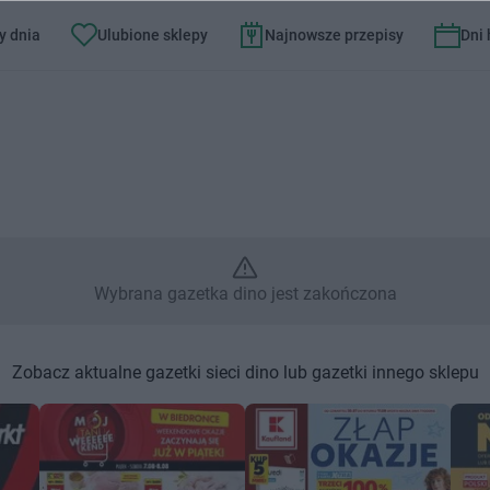
y dnia
Ulubione sklepy
Najnowsze przepisy
Dni
rana gazetka dino jest zakońc
Wybrana gazetka dino jest zakończona
Zobacz aktualne gazetki sieci dino lub gazetki innego sklepu