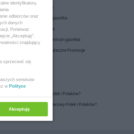
lne identyfikatory,
ALDI gazetka
iania
anie odbiorców oraz
ROSSMANN gazetka
nych danych
Dealz gazetka
kacji. Ponieważ
ięcie „Akceptuję”.
Delikatesy Centrum gazetka
ywatności znajdujący
Gazetka Świąteczne Promocje
o sprzeciwić się
 naszych serwisów
esz w
Polityce
Jaki jest ulubiony szampon Polek i Polaków?
Jaki jest ulubiony ręcznik papierowy Polek i Polaków?
Akceptuję