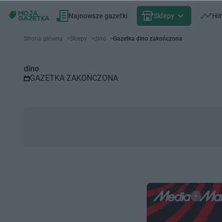
Najnowsze gazetki
Sklepy
Hit
Gazetka promocyjna dino – Wyb
Strona główna
>
Sklepy
>
dino
>
Gazetka dino zakończona
dino
GAZETKA ZAKOŃCZONA