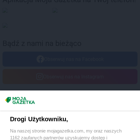
Bądź z nami na bieżąco
Obserwuj nas na Facebook
Obserwuj nas na Instagram
Masz sugestie lub pytania?
Napisz do nas:
support@mojagazetka.com
Drogi Użytkowniku,
Współpraca z nami
Na naszej stronie mojagazetka.com, my oraz naszych
Zobacz szczegóły
1162 zaufanych partnerów uzyskujemy dostęp i