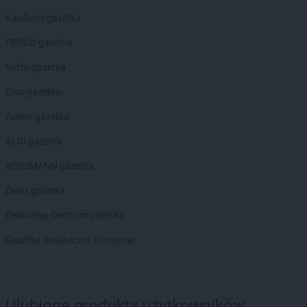
Kaufland gazetka
PEPCO gazetka
Netto gazetka
Dino gazetka
Action gazetka
ALDI gazetka
ROSSMANN gazetka
Dealz gazetka
Delikatesy Centrum gazetka
Gazetka Świąteczne Promocje
Ulubione produkty użytkowników