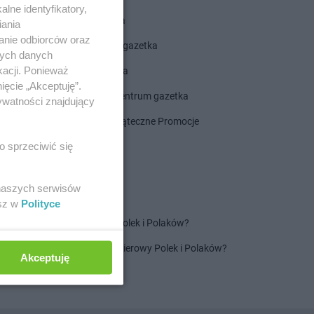
lne identyfikatory,
ALDI gazetka
iania
anie odbiorców oraz
ROSSMANN gazetka
nych danych
kacji. Ponieważ
Dealz gazetka
ięcie „Akceptuję”.
Delikatesy Centrum gazetka
ywatności znajdujący
Gazetka Świąteczne Promocje
o sprzeciwić się
 naszych serwisów
esz w
Polityce
Jaki jest ulubiony szampon Polek i Polaków?
Jaki jest ulubiony ręcznik papierowy Polek i Polaków?
Akceptuję