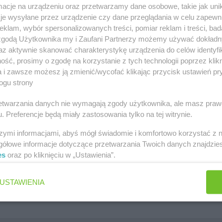
cje na urządzeniu oraz przetwarzamy dane osobowe, takie jak unika
szawa
Lidl gazetka
je wysyłane przez urządzenie czy dane przeglądania w celu zapewn
klam, wybór spersonalizowanych treści, pomiar reklam i treści, bad
ów
Kaufland gazetka
 zgodą Użytkownika my i Zaufani Partnerzy możemy używać dokład
az aktywnie skanować charakterystykę urządzenia do celów identyfi
zawa
PEPCO gazetka
ść, prosimy o zgodę na korzystanie z tych technologii poprzez klikn
k
Netto gazetka
a i zawsze możesz ją zmienić/wycofać klikając przycisk ustawień pr
ogu strony
Dino gazetka
rzetwarzania danych nie wymagają zgody użytkownika, ale masz praw
. Preferencje będą miały zastosowania tylko na tej witrynie.
szymi informacjami, abyś mógł świadomie i komfortowo korzystać z
gółowe informacje dotyczące przetwarzania Twoich danych znajdzi
es
oraz po kliknięciu w „Ustawienia”.
Jakie są ulubione płatki owsiane Polek i Polaków?
Jaki jest ulubiony środek do WC Polek i Polaków?
USTAWIENIA
Jaki jest ulubiony żel pod prysznic Polek i Polaków?