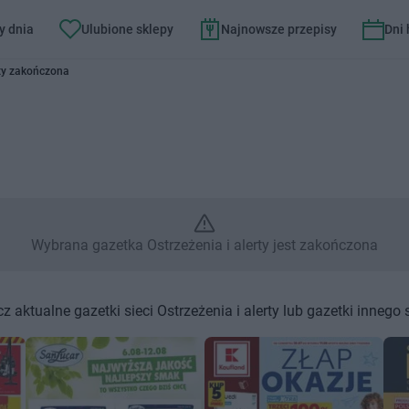
y dnia
Ulubione sklepy
Najnowsze przepisy
Dni
 i alerty – Wybrana gazetka Ost
rty zakończona
Wybrana gazetka Ostrzeżenia i alerty jest zakończona
z aktualne gazetki sieci Ostrzeżenia i alerty lub gazetki innego 