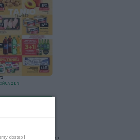
TO
OŃCA 2 DNI
dlowe
emy dostęp i
Action gazetka