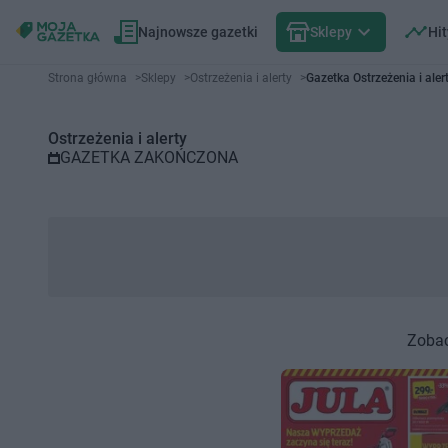
Najnowsze gazetki
Sklepy
Hit
Gazetka promocyjna Ostrzeżenia
Strona główna
>
Sklepy
>
Ostrzeżenia i alerty
>
Gazetka Ostrzeżenia i ale
Ostrzeżenia i alerty
GAZETKA ZAKOŃCZONA
Zobac