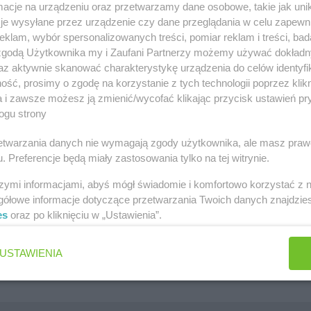
cje na urządzeniu oraz przetwarzamy dane osobowe, takie jak unika
szawa
Lidl gazetka
je wysyłane przez urządzenie czy dane przeglądania w celu zapewn
klam, wybór spersonalizowanych treści, pomiar reklam i treści, bad
ów
Kaufland gazetka
 zgodą Użytkownika my i Zaufani Partnerzy możemy używać dokład
zawa
PEPCO gazetka
az aktywnie skanować charakterystykę urządzenia do celów identyfi
ść, prosimy o zgodę na korzystanie z tych technologii poprzez klikn
k
Netto gazetka
a i zawsze możesz ją zmienić/wycofać klikając przycisk ustawień pr
ogu strony
Dino gazetka
rzetwarzania danych nie wymagają zgody użytkownika, ale masz praw
. Preferencje będą miały zastosowania tylko na tej witrynie.
szymi informacjami, abyś mógł świadomie i komfortowo korzystać z
gółowe informacje dotyczące przetwarzania Twoich danych znajdzi
es
oraz po kliknięciu w „Ustawienia”.
Jakie są ulubione płatki owsiane Polek i Polaków?
Jaki jest ulubiony środek do WC Polek i Polaków?
USTAWIENIA
Jaki jest ulubiony żel pod prysznic Polek i Polaków?