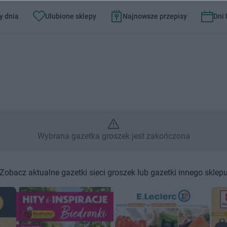
y dnia
Ulubione sklepy
Najnowsze przepisy
Dni
Wybrana gazetka groszek jest 
Wybrana gazetka groszek jest zakończona
Zobacz aktualne gazetki sieci groszek lub gazetki innego sklep