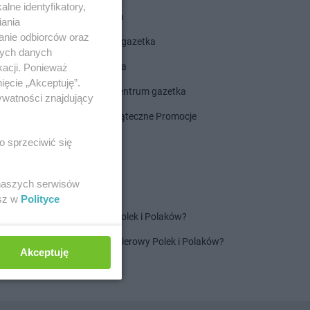
lne identyfikatory,
ALDI gazetka
iania
anie odbiorców oraz
ROSSMANN gazetka
nych danych
Dealz gazetka
kacji. Ponieważ
ięcie „Akceptuję”.
Delikatesy Centrum gazetka
ywatności znajdujący
Gazetka Świąteczne Promocje
o sprzeciwić się
 naszych serwisów
esz w
Polityce
Jaki jest ulubiony szampon Polek i Polaków?
Jaki jest ulubiony ręcznik papierowy Polek i Polaków?
Akceptuję