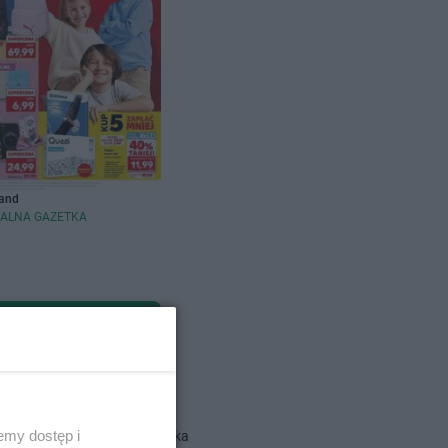
and
ALNA GAZETKA
dlowe
emy dostęp i
Action gazetka