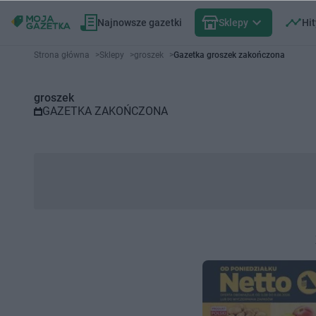
Najnowsze gazetki
Sklepy
Hit
Gazetka promocyjna groszek – 
Strona główna
>
Sklepy
>
groszek
>
Gazetka groszek zakończona
groszek
GAZETKA ZAKOŃCZONA