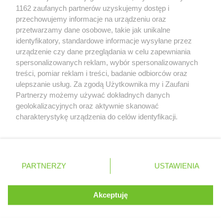
Zobacz szczegóły
1162 zaufanych partnerów uzyskujemy dostęp i
Retail Radar – analiza rynku
przechowujemy informacje na urządzeniu oraz
przetwarzamy dane osobowe, takie jak unikalne
identyfikatory, standardowe informacje wysyłane przez
Wasze ulubione produkty
urządzenie czy dane przeglądania w celu zapewniania
spersonalizowanych reklam, wybór spersonalizowanych
Regulamin serwisu i polityka prywatności
treści, pomiar reklam i treści, badanie odbiorców oraz
ulepszanie usług. Za zgodą Użytkownika my i Zaufani
Mapa strony
Partnerzy możemy używać dokładnych danych
geolokalizacyjnych oraz aktywnie skanować
Zawsze najnowsze gazetki w naszej
Wszystkie miasta z lokalizacjami sklepów
charakterystykę urządzenia do celów identyfikacji.
Ponieważ cenimy Twoją prywatność, prosimy o zgodę na
aplikacji
korzystanie z tych technologii poprzez kliknięcie
„Akceptuję”. Zgoda jest dobrowolna i zawsze możesz ją
+ 1,5 mln zadowolonych kupujących
zmienić/wycofać klikając przycisk ustawień prywatności
Polska
Czechy
Ukraina
Litwa
Słowacja
Rumunia
PARTNERZY
USTAWIENIA
znajdujący się w lewym dolnym rogu strony
. Niektóre rodzaje przetwarzania danych nie wymagają
Akceptuję
zgody użytkownika, ale masz prawo sprzeciwić się
©
2026
Moja Gazetka Sp. z o.o.
Kontynuuj na stronie
takiemu przetwarzaniu. Preferencje będą miały