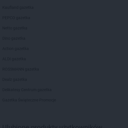
Kaufland gazetka
PEPCO gazetka
Netto gazetka
Dino gazetka
Action gazetka
ALDI gazetka
ROSSMANN gazetka
Dealz gazetka
Delikatesy Centrum gazetka
Gazetka Świąteczne Promocje
Ulubione produkty użytkowników