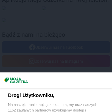
Bądź z nami na bieżąco
Obserwuj nas na Facebook
Obserwuj nas na Instagram
Masz sugestie lub pytania?
Napisz do nas:
support@mojagazetka.com
Drogi Użytkowniku,
Współpraca z nami
Na naszej stronie mojagazetka.com, my oraz naszych
Zobacz szczegóły
1162 zaufanych partnerów uzyskujemy dostęp i