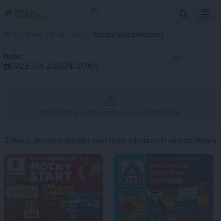
MENU
Gazetka promocyjna hebe – Wy
Strona główna
>
Sklepy
>
hebe
>
Gazetka hebe zakończona
hebe
GAZETKA ZAKOŃCZONA
Wybrana gazetka hebe jest zakończona
Zobacz aktualne gazetki sieci hebe lub gazetki innego sklepu