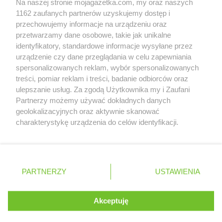
Na naszej stronie mojagazetka.com, my oraz naszych
Zobacz szczegóły
1162 zaufanych partnerów uzyskujemy dostęp i
Retail Radar – analiza rynku
przechowujemy informacje na urządzeniu oraz
przetwarzamy dane osobowe, takie jak unikalne
identyfikatory, standardowe informacje wysyłane przez
Wasze ulubione produkty
urządzenie czy dane przeglądania w celu zapewniania
spersonalizowanych reklam, wybór spersonalizowanych
Regulamin serwisu i polityka prywatności
treści, pomiar reklam i treści, badanie odbiorców oraz
ulepszanie usług. Za zgodą Użytkownika my i Zaufani
Mapa strony
Partnerzy możemy używać dokładnych danych
geolokalizacyjnych oraz aktywnie skanować
Zawsze najnowsze gazetki w naszej
Wszystkie miasta z lokalizacjami sklepów
charakterystykę urządzenia do celów identyfikacji.
Ponieważ cenimy Twoją prywatność, prosimy o zgodę na
aplikacji
korzystanie z tych technologii poprzez kliknięcie
„Akceptuję”. Zgoda jest dobrowolna i zawsze możesz ją
+ 1,5 mln zadowolonych kupujących
zmienić/wycofać klikając przycisk ustawień prywatności
Polska
Czechy
Ukraina
Litwa
Słowacja
Rumunia
PARTNERZY
USTAWIENIA
znajdujący się w lewym dolnym rogu strony
. Niektóre rodzaje przetwarzania danych nie wymagają
Akceptuję
zgody użytkownika, ale masz prawo sprzeciwić się
©
2026
Moja Gazetka Sp. z o.o.
Kontynuuj na stronie
takiemu przetwarzaniu. Preferencje będą miały