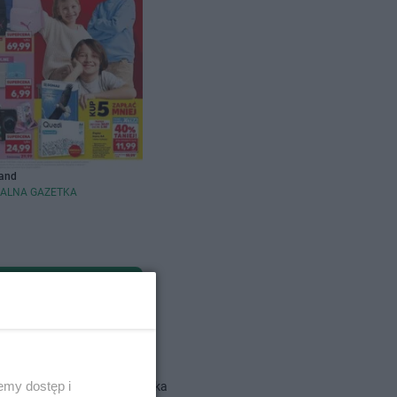
and
ALNA GAZETKA
dlowe
emy dostęp i
Action gazetka