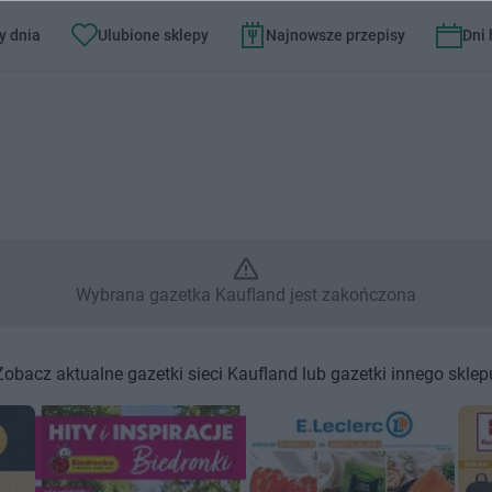
y dnia
Ulubione sklepy
Najnowsze przepisy
Dni
 Wybrana gazetka Kaufland jes
Wybrana gazetka Kaufland jest zakończona
Zobacz aktualne gazetki sieci Kaufland lub gazetki innego sklep