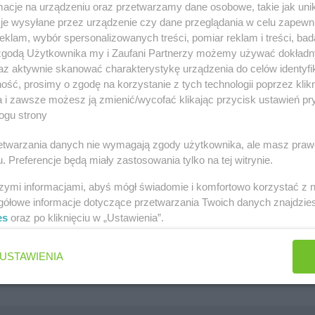
cje na urządzeniu oraz przetwarzamy dane osobowe, takie jak unika
szawa
Lidl gazetka
je wysyłane przez urządzenie czy dane przeglądania w celu zapewn
klam, wybór spersonalizowanych treści, pomiar reklam i treści, bad
ów
Kaufland gazetka
 zgodą Użytkownika my i Zaufani Partnerzy możemy używać dokład
zawa
PEPCO gazetka
az aktywnie skanować charakterystykę urządzenia do celów identyfi
ść, prosimy o zgodę na korzystanie z tych technologii poprzez klikn
k
Netto gazetka
a i zawsze możesz ją zmienić/wycofać klikając przycisk ustawień pr
ogu strony
Dino gazetka
rzetwarzania danych nie wymagają zgody użytkownika, ale masz praw
. Preferencje będą miały zastosowania tylko na tej witrynie.
szymi informacjami, abyś mógł świadomie i komfortowo korzystać z
gółowe informacje dotyczące przetwarzania Twoich danych znajdzi
es
oraz po kliknięciu w „Ustawienia”.
Jakie są ulubione płatki owsiane Polek i Polaków?
Jaki jest ulubiony środek do WC Polek i Polaków?
USTAWIENIA
Jaki jest ulubiony żel pod prysznic Polek i Polaków?