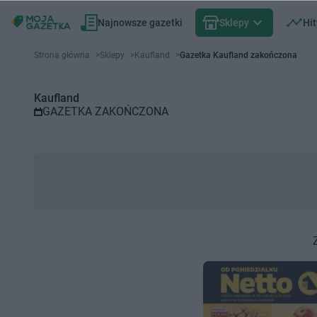
Najnowsze gazetki
Sklepy
Hit
Gazetka promocyjna Kaufland –
Strona główna
>
Sklepy
>
Kaufland
>
Gazetka Kaufland zakończona
Kaufland
GAZETKA ZAKOŃCZONA