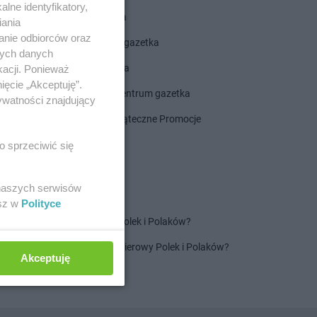
lne identyfikatory,
ALDI gazetka
iania
anie odbiorców oraz
ROSSMANN gazetka
nych danych
Dealz gazetka
kacji. Ponieważ
ięcie „Akceptuję”.
Delikatesy Centrum gazetka
ywatności znajdujący
Gazetka Świąteczne Promocje
o sprzeciwić się
 naszych serwisów
esz w
Polityce
Jaki jest ulubiony szampon Polek i Polaków?
Jaki jest ulubiony ręcznik papierowy Polek i Polaków?
Akceptuję