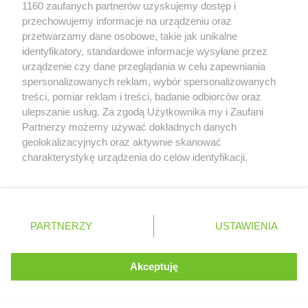
Zobacz szczegóły
1160 zaufanych partnerów uzyskujemy dostęp i
Retail Radar – analiza rynku
przechowujemy informacje na urządzeniu oraz
przetwarzamy dane osobowe, takie jak unikalne
identyfikatory, standardowe informacje wysyłane przez
Wasze ulubione produkty
urządzenie czy dane przeglądania w celu zapewniania
spersonalizowanych reklam, wybór spersonalizowanych
Regulamin serwisu i polityka prywatności
treści, pomiar reklam i treści, badanie odbiorców oraz
ulepszanie usług. Za zgodą Użytkownika my i Zaufani
Mapa strony
Partnerzy możemy używać dokładnych danych
geolokalizacyjnych oraz aktywnie skanować
Zawsze najnowsze gazetki w naszej
Wszystkie miasta z lokalizacjami sklepów
charakterystykę urządzenia do celów identyfikacji.
Ponieważ cenimy Twoją prywatność, prosimy o zgodę na
aplikacji
korzystanie z tych technologii poprzez kliknięcie
„Akceptuję”. Zgoda jest dobrowolna i zawsze możesz ją
+ 1,5 mln zadowolonych kupujących
zmienić/wycofać klikając przycisk ustawień prywatności
Polska
Czechy
Ukraina
Litwa
Słowacja
Rumunia
PARTNERZY
USTAWIENIA
znajdujący się w lewym dolnym rogu strony
. Niektóre rodzaje przetwarzania danych nie wymagają
Akceptuję
zgody użytkownika, ale masz prawo sprzeciwić się
©
2026
Moja Gazetka Sp. z o.o.
Kontynuuj na stronie
takiemu przetwarzaniu. Preferencje będą miały
zastosowania tylko na tej witrynie.