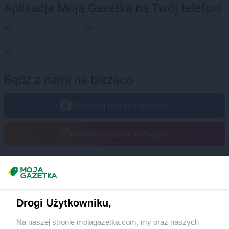
Aplikacja Moja Gazetka na Twój telefon!
Bądź z nami na bieżąco
Obserwuj nas na Facebook
Obserwuj nas na Instagram
Masz sugestie lub pytania?
Napisz do nas:
support@mojagazetka.com
Drogi Użytkowniku,
Współpraca z nami
Na naszej stronie mojagazetka.com, my oraz naszych