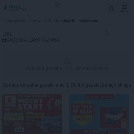
MENU
Gazetka promocyjna LIDL – Wyb
Strona główna
>
Sklepy
>
LIDL
>
Gazetka LIDL zakończona
LIDL
GAZETKA ZAKOŃCZONA
Wybrana gazetka LIDL jest zakończona
Zobacz aktualne gazetki sieci LIDL lub gazetki innego sklepu