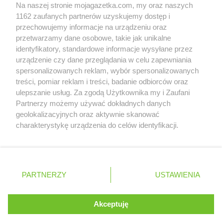
Na naszej stronie mojagazetka.com, my oraz naszych
Zobacz szczegóły
1162 zaufanych partnerów uzyskujemy dostęp i
Retail Radar – analiza rynku
przechowujemy informacje na urządzeniu oraz
przetwarzamy dane osobowe, takie jak unikalne
identyfikatory, standardowe informacje wysyłane przez
Wasze ulubione produkty
urządzenie czy dane przeglądania w celu zapewniania
spersonalizowanych reklam, wybór spersonalizowanych
Regulamin serwisu i polityka prywatności
treści, pomiar reklam i treści, badanie odbiorców oraz
ulepszanie usług. Za zgodą Użytkownika my i Zaufani
Mapa strony
Partnerzy możemy używać dokładnych danych
geolokalizacyjnych oraz aktywnie skanować
Wszystkie miasta z lokalizacjami sklepów
Zawsze najnowsze gazetki w naszej
charakterystykę urządzenia do celów identyfikacji.
Ponieważ cenimy Twoją prywatność, prosimy o zgodę na
aplikacji
korzystanie z tych technologii poprzez kliknięcie
„Akceptuję”. Zgoda jest dobrowolna i zawsze możesz ją
+ 1,5 mln zadowolonych kupujących
zmienić/wycofać klikając przycisk ustawień prywatności
Polska
Czechy
Ukraina
Litwa
Słowacja
Rumunia
PARTNERZY
USTAWIENIA
znajdujący się w lewym dolnym rogu strony
. Niektóre rodzaje przetwarzania danych nie wymagają
Akceptuję
zgody użytkownika, ale masz prawo sprzeciwić się
©
2026
Moja Gazetka Sp. z o.o.