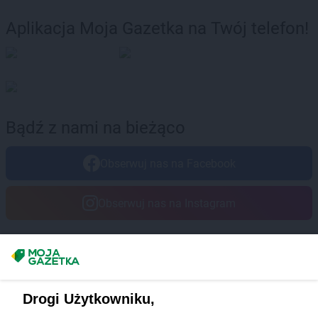
Aplikacja Moja Gazetka na Twój telefon!
Bądź z nami na bieżąco
Obserwuj nas na Facebook
Obserwuj nas na Instagram
Masz sugestie lub pytania?
Napisz do nas:
support@mojagazetka.com
Drogi Użytkowniku,
Współpraca z nami