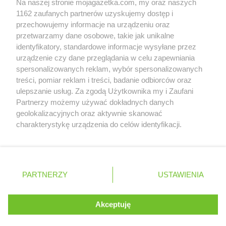
Na naszej stronie mojagazetka.com, my oraz naszych
Zobacz szczegóły
1162 zaufanych partnerów uzyskujemy dostęp i
Retail Radar – analiza rynku
przechowujemy informacje na urządzeniu oraz
przetwarzamy dane osobowe, takie jak unikalne
identyfikatory, standardowe informacje wysyłane przez
Wasze ulubione produkty
urządzenie czy dane przeglądania w celu zapewniania
spersonalizowanych reklam, wybór spersonalizowanych
Regulamin serwisu i polityka prywatności
treści, pomiar reklam i treści, badanie odbiorców oraz
ulepszanie usług. Za zgodą Użytkownika my i Zaufani
Mapa strony
Partnerzy możemy używać dokładnych danych
geolokalizacyjnych oraz aktywnie skanować
Zawsze najnowsze gazetki w naszej
Wszystkie miasta z lokalizacjami sklepów
charakterystykę urządzenia do celów identyfikacji.
Ponieważ cenimy Twoją prywatność, prosimy o zgodę na
aplikacji
korzystanie z tych technologii poprzez kliknięcie
„Akceptuję”. Zgoda jest dobrowolna i zawsze możesz ją
+ 1,5 mln zadowolonych kupujących
zmienić/wycofać klikając przycisk ustawień prywatności
Polska
Czechy
Ukraina
Litwa
Słowacja
Rumunia
PARTNERZY
USTAWIENIA
znajdujący się w lewym dolnym rogu strony
. Niektóre rodzaje przetwarzania danych nie wymagają
Akceptuję
zgody użytkownika, ale masz prawo sprzeciwić się
©
2026
Moja Gazetka Sp. z o.o.
Kontynuuj na stronie
takiemu przetwarzaniu. Preferencje będą miały