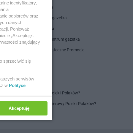
lne identyfikatory,
ALDI gazetka
iania
anie odbiorców oraz
ROSSMANN gazetka
nych danych
Dealz gazetka
kacji. Ponieważ
ięcie „Akceptuję”.
Delikatesy Centrum gazetka
ywatności znajdujący
Gazetka Świąteczne Promocje
o sprzeciwić się
 naszych serwisów
esz w
Polityce
Jaki jest ulubiony szampon Polek i Polaków?
Jaki jest ulubiony ręcznik papierowy Polek i Polaków?
Akceptuję