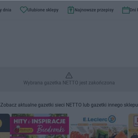
y dnia
Ulubione sklepy
Najnowsze przepisy
Dni
Wybrana gazetka NETTO jest z
Wybrana gazetka NETTO jest zakończona
Zobacz aktualne gazetki sieci NETTO lub gazetki innego sklepu