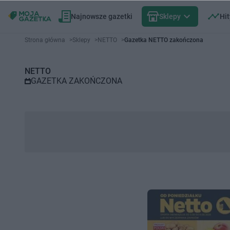
Najnowsze gazetki
Sklepy
Hit
Gazetka promocyjna NETTO – 
Strona główna
>
Sklepy
>
NETTO
>
Gazetka NETTO zakończona
NETTO
GAZETKA ZAKOŃCZONA