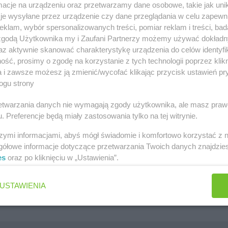
cje na urządzeniu oraz przetwarzamy dane osobowe, takie jak unika
szawa
Lidl gazetka
je wysyłane przez urządzenie czy dane przeglądania w celu zapewn
klam, wybór spersonalizowanych treści, pomiar reklam i treści, bad
ów
Kaufland gazetka
 zgodą Użytkownika my i Zaufani Partnerzy możemy używać dokład
zawa
PEPCO gazetka
az aktywnie skanować charakterystykę urządzenia do celów identyfi
ść, prosimy o zgodę na korzystanie z tych technologii poprzez klikn
k
Netto gazetka
a i zawsze możesz ją zmienić/wycofać klikając przycisk ustawień pr
ogu strony
Dino gazetka
rzetwarzania danych nie wymagają zgody użytkownika, ale masz praw
. Preferencje będą miały zastosowania tylko na tej witrynie.
szymi informacjami, abyś mógł świadomie i komfortowo korzystać z
gółowe informacje dotyczące przetwarzania Twoich danych znajdzi
es
oraz po kliknięciu w „Ustawienia”.
Jakie są ulubione płatki owsiane Polek i Polaków?
Jaki jest ulubiony środek do WC Polek i Polaków?
USTAWIENIA
Jaki jest ulubiony żel pod prysznic Polek i Polaków?