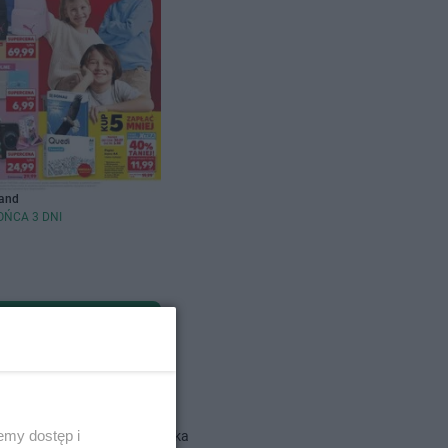
and
OŃCA 3 DNI
dlowe
emy dostęp i
Action gazetka