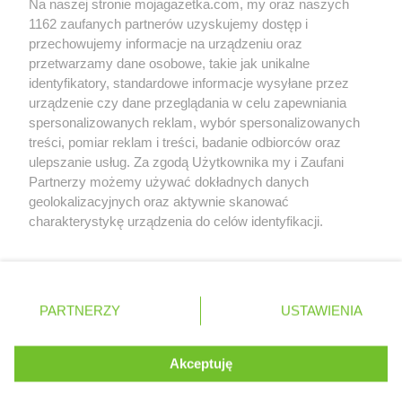
Na naszej stronie mojagazetka.com, my oraz naszych
Zobacz szczegóły
1162 zaufanych partnerów uzyskujemy dostęp i
Retail Radar – analiza rynku
przechowujemy informacje na urządzeniu oraz
przetwarzamy dane osobowe, takie jak unikalne
identyfikatory, standardowe informacje wysyłane przez
Wasze ulubione produkty
urządzenie czy dane przeglądania w celu zapewniania
spersonalizowanych reklam, wybór spersonalizowanych
Regulamin serwisu i polityka prywatności
treści, pomiar reklam i treści, badanie odbiorców oraz
ulepszanie usług. Za zgodą Użytkownika my i Zaufani
Mapa strony
Partnerzy możemy używać dokładnych danych
geolokalizacyjnych oraz aktywnie skanować
Zawsze najnowsze gazetki w naszej
Wszystkie miasta z lokalizacjami sklepów
charakterystykę urządzenia do celów identyfikacji.
Ponieważ cenimy Twoją prywatność, prosimy o zgodę na
aplikacji
korzystanie z tych technologii poprzez kliknięcie
„Akceptuję”. Zgoda jest dobrowolna i zawsze możesz ją
+ 1,5 mln zadowolonych kupujących
zmienić/wycofać klikając przycisk ustawień prywatności
Polska
Czechy
Ukraina
Litwa
Słowacja
Rumunia
PARTNERZY
USTAWIENIA
znajdujący się w lewym dolnym rogu strony
. Niektóre rodzaje przetwarzania danych nie wymagają
Akceptuję
zgody użytkownika, ale masz prawo sprzeciwić się
©
2026
Moja Gazetka Sp. z o.o.
Kontynuuj na stronie
takiemu przetwarzaniu. Preferencje będą miały