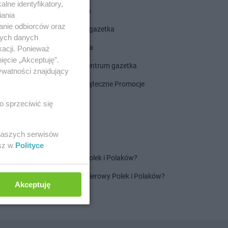
lne identyfikatory,
ALDI gazetka
iania
anie odbiorców oraz
ROSSMANN gazetka
nych danych
Dealz gazetka
kacji. Ponieważ
ięcie „Akceptuję”.
Delikatesy Centrum gazetka
ywatności znajdujący
Gazetka Świąteczne Promocje
o sprzeciwić się
 naszych serwisów
esz w
Polityce
Jaki jest ulubiony szampon Polek i Polaków?
Jaki jest ulubiony ręcznik papierowy Polek i Polaków?
Akceptuję