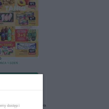
O
OŃCA 1 DZIEŃ
dlowe
Action gazetka
emy dostęp i