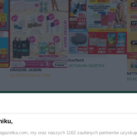
Kaufland
AKTUALNA GAZETKA
DROGERIE JASMIN
NETT
DO ROZPOCZĘCIA 3 DNI
DO K
Zobacz aktualne gazetki PEPCO
handlowych
Popularne sieci han
niku,
cin
Biedronka gazetka
jagazetka.com, my oraz naszych 1162 zaufanych partnerów uzyskuj