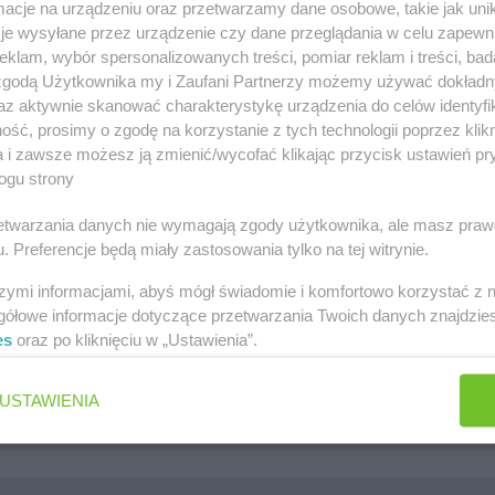
cje na urządzeniu oraz przetwarzamy dane osobowe, takie jak unika
szawa
Lidl gazetka
je wysyłane przez urządzenie czy dane przeglądania w celu zapewn
klam, wybór spersonalizowanych treści, pomiar reklam i treści, bad
ów
Kaufland gazetka
 zgodą Użytkownika my i Zaufani Partnerzy możemy używać dokład
zawa
PEPCO gazetka
az aktywnie skanować charakterystykę urządzenia do celów identyfi
ść, prosimy o zgodę na korzystanie z tych technologii poprzez klikn
k
Netto gazetka
a i zawsze możesz ją zmienić/wycofać klikając przycisk ustawień pr
ogu strony
Dino gazetka
rzetwarzania danych nie wymagają zgody użytkownika, ale masz praw
. Preferencje będą miały zastosowania tylko na tej witrynie.
szymi informacjami, abyś mógł świadomie i komfortowo korzystać z
gółowe informacje dotyczące przetwarzania Twoich danych znajdzi
es
oraz po kliknięciu w „Ustawienia”.
Jakie są ulubione płatki owsiane Polek i Polaków?
Jaki jest ulubiony środek do WC Polek i Polaków?
USTAWIENIA
Jaki jest ulubiony żel pod prysznic Polek i Polaków?