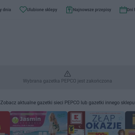
y dnia
Ulubione sklepy
Najnowsze przepisy
Dni
Wybrana gazetka PEPCO jest z
Wybrana gazetka PEPCO jest zakończona
Zobacz aktualne gazetki sieci PEPCO lub gazetki innego sklepu