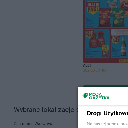
ALDI
JUŻ OD JUTRA!
Wybrane lokalizacje sklepów i sieci 
Drogi Użytkow
Castorama Warszawa
Action Szcze
Na naszej stronie mo