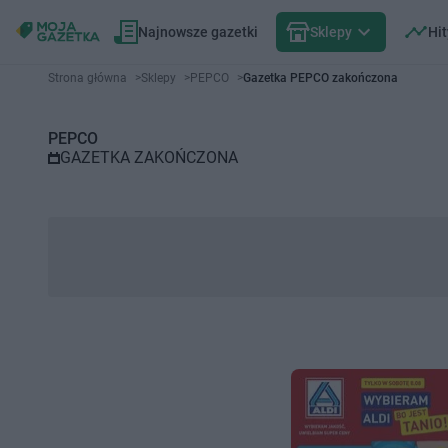
Najnowsze gazetki
Sklepy
Hit
Gazetka promocyjna PEPCO – 
Strona główna
>
Sklepy
>
PEPCO
>
Gazetka PEPCO zakończona
PEPCO
GAZETKA ZAKOŃCZONA