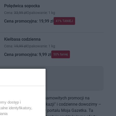
Polędwica sopocka
Cena:
33,99 zł
Opakowanie: 1 kg
Cena promocyjna: 19,99 zł
41% TANIEJ
Kiełbasa codzienna
Cena:
19,99 zł
Opakowanie: 1 kg
Cena promocyjna: 9,99 zł
50% taniej
ie produktów
wa
,
Warzywa
,
Mięso
,
Wędliny
,
lo to twoja brama do niesamowitych promocji na
emy dostęp i
ożywcze! Odkryj "Grille Okazji" i codzienne dowozimy –
lne identyfikatory,
gazetkę Polo dostępną w portalu Moja Gazetka. Ta
iania