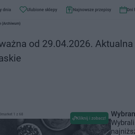
y dnia
Ulubione sklepy
Najnowsze przepisy
Dni
e (Archiwum)
ażna od 29.04.2026. Aktualna 
askie
Wybran
Omarket 1 z 68
Kliknij i zobacz!
Wybral
najniżs