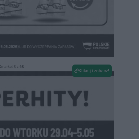
Omarket 3 z 68
Kliknij i zobacz!