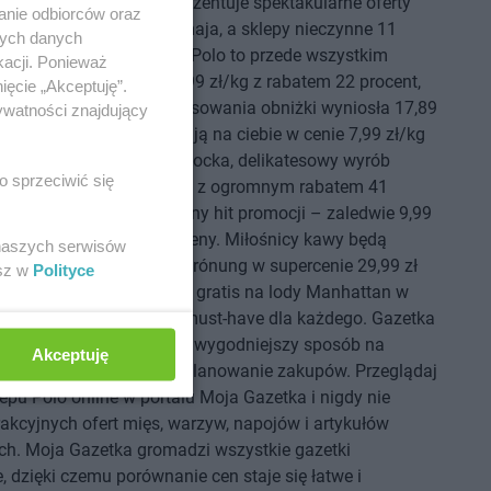
omocyjna sklepu Polo prezentuje spektakularne oferty
anie odbiorców oraz
ce od 29 kwietnia do 5 maja, a sklepy nieczynne 11
nych danych
epsze promocje z gazetki Polo to przede wszystkim
kacji. Ponieważ
przowa bez kości za 13,99 zł/kg z rabatem 22 procent,
ięcie „Akceptuję”.
 sprzed pierwszego zastosowania obniżki wyniosła 17,89
ywatności znajdujący
że ogórki gruntowe czekają na ciebie w cenie 7,99 zł/kg
38 procent. Polędwica sopocka, delikatesowy wyrób
o sprzeciwić się
stępna jest za 19,99 zł/kg z ogromnym rabatem 41
elbasa codzienna to kolejny hit promocji – zaledwie 9,99
 50 procentowej obniżce ceny. Miłośnicy kawy będą
 naszych serwisów
 kawą mieloną Jacobs Krónung w supercenie 29,99 zł
esz w
Polityce
akowania. Promocja 1+1 gratis na lody Manhattan w
rodzajach to absolutny must-have dla każdego. Gazetka
ikacji Moja Gazetka to najwygodniejszy sposób na
Akceptuję
tygodniowych promocji i planowanie zakupów. Przeglądaj
epu Polo online w portalu Moja Gazetka i nigdy nie
akcyjnych ofert mięs, warzyw, napojów i artykułów
h. Moja Gazetka gromadzi wszystkie gazetki
 dzięki czemu porównanie cen staje się łatwe i