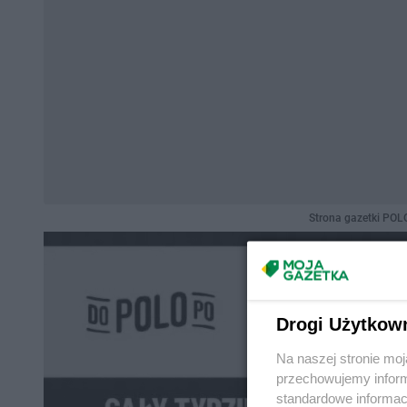
Strona gazetki POL
Drogi Użytkow
Na naszej stronie mo
przechowujemy informa
standardowe informac