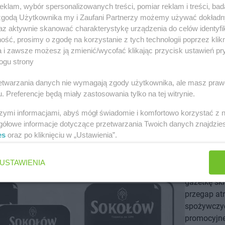
gazetka pr
klam, wybór spersonalizowanych treści, pomiar reklam i treści, bad
obowiązują
 zgodą Użytkownika my i Zaufani Partnerzy możemy używać dokład
maja. Najl
az aktywnie skanować charakterystykę urządzenia do celów identyfi
łopatka wie
ść, prosimy o zgodę na korzystanie z tych technologii poprzez klikn
gdzie cena
a i zawsze możesz ją zmienić/wycofać klikając przycisk ustawień pr
zł/kg. Świe
ogu strony
ze zniżką 
rzetwarzania danych nie wymagają zgody użytkownika, ale masz praw
mięsny, do
. Preferencje będą miały zastosowania tylko na tej witrynie.
procent. Ki
zł/kg przy
szymi informacjami, abyś mógł świadomie i komfortowo korzystać z
zachwyceni
gółowe informacje dotyczące przetwarzania Twoich danych znajdzi
za 500g op
es
oraz po kliknięciu w „Ustawienia”.
wybranych 
Polo w apl
USTAWIENIA
śledzenie 
gazetkę skl
przegap atr
spożywczyc
promocyjne,