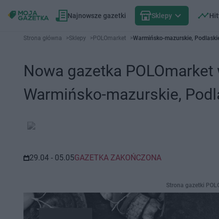
Najnowsze gazetki
Sklepy
Hit
Strona główna
>
Sklepy
>
POLOmarket
>
Warmińsko-mazurskie, Podlaski
Nowa gazetka POLOmarket w
Warmińsko-mazurskie, Podl
29.04 - 05.05
GAZETKA ZAKOŃCZONA
Strona gazetki POL