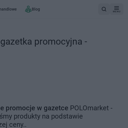
 handlowe
Blog
MENU
gazetka promocyjna -
e promocje w gazetce
POLOmarket -
iśmy produkty na podstawie
zej ceny..