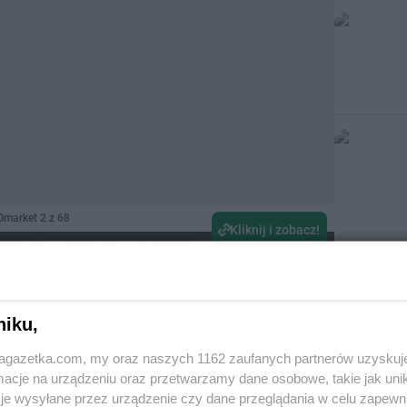
Omarket 2 z 68
Kliknij i zobacz!
Kategor
Lody
,
Ka
niku,
Gazetka Po
jagazetka.com, my oraz naszych 1162 zaufanych partnerów uzyskuj
produkty sp
cje na urządzeniu oraz przetwarzamy dane osobowe, takie jak unika
najnowszą 
je wysyłane przez urządzenie czy dane przeglądania w celu zapewn