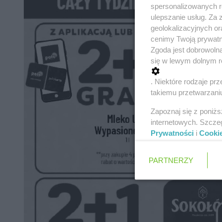
spersonalizowanych re
ulepszanie usług. Za
geolokalizacyjnych or
cenimy Twoją prywatno
Zgoda jest dobrowoln
się w lewym dolnym r
. Niektóre rodzaje p
takiemu przetwarzaniu
Zapoznaj się z poniż
internetowych. Szcze
Prywatności
i
Cooki
PARTNERZY