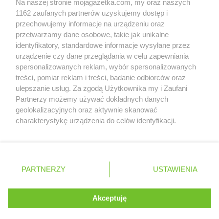
Na naszej stronie mojagazetka.com, my oraz naszych
Zobacz szczegóły
1162 zaufanych partnerów uzyskujemy dostęp i
Retail Radar – analiza rynku
przechowujemy informacje na urządzeniu oraz
przetwarzamy dane osobowe, takie jak unikalne
identyfikatory, standardowe informacje wysyłane przez
Wasze ulubione produkty
urządzenie czy dane przeglądania w celu zapewniania
spersonalizowanych reklam, wybór spersonalizowanych
Regulamin serwisu i polityka prywatności
treści, pomiar reklam i treści, badanie odbiorców oraz
ulepszanie usług. Za zgodą Użytkownika my i Zaufani
Mapa strony
Partnerzy możemy używać dokładnych danych
geolokalizacyjnych oraz aktywnie skanować
Zawsze najnowsze gazetki w naszej
Wszystkie miasta z lokalizacjami sklepów
charakterystykę urządzenia do celów identyfikacji.
Ponieważ cenimy Twoją prywatność, prosimy o zgodę na
aplikacji
korzystanie z tych technologii poprzez kliknięcie
„Akceptuję”. Zgoda jest dobrowolna i zawsze możesz ją
+ 1,5 mln zadowolonych kupujących
zmienić/wycofać klikając przycisk ustawień prywatności
Polska
Czechy
Ukraina
Litwa
Słowacja
Rumunia
PARTNERZY
USTAWIENIA
znajdujący się w lewym dolnym rogu strony
. Niektóre rodzaje przetwarzania danych nie wymagają
Akceptuję
zgody użytkownika, ale masz prawo sprzeciwić się
©
2026
Moja Gazetka Sp. z o.o.
Kontynuuj na stronie
takiemu przetwarzaniu. Preferencje będą miały