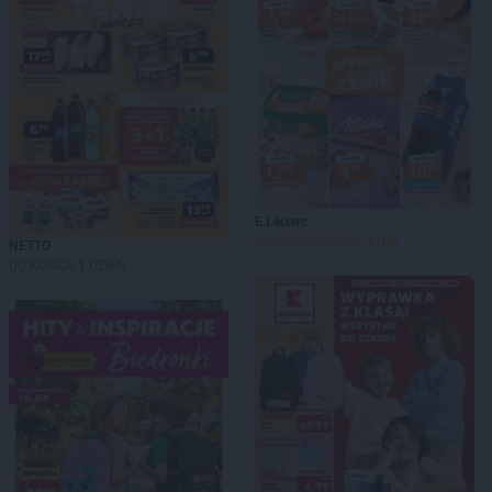
E.Leclerc
DO ROZPOCZĘCIA 4 DNI
NETTO
DO KOŃCA 1 DZIEŃ