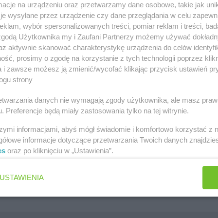
cje na urządzeniu oraz przetwarzamy dane osobowe, takie jak unika
szawa
Lidl gazetka
je wysyłane przez urządzenie czy dane przeglądania w celu zapewn
klam, wybór spersonalizowanych treści, pomiar reklam i treści, bad
ów
Kaufland gazetka
 zgodą Użytkownika my i Zaufani Partnerzy możemy używać dokład
zawa
PEPCO gazetka
az aktywnie skanować charakterystykę urządzenia do celów identyfi
ść, prosimy o zgodę na korzystanie z tych technologii poprzez klikn
k
Netto gazetka
a i zawsze możesz ją zmienić/wycofać klikając przycisk ustawień pr
ogu strony
Dino gazetka
rzetwarzania danych nie wymagają zgody użytkownika, ale masz praw
. Preferencje będą miały zastosowania tylko na tej witrynie.
szymi informacjami, abyś mógł świadomie i komfortowo korzystać z
gółowe informacje dotyczące przetwarzania Twoich danych znajdzi
es
oraz po kliknięciu w „Ustawienia”.
Jakie są ulubione płatki owsiane Polek i Polaków?
Jaki jest ulubiony środek do WC Polek i Polaków?
USTAWIENIA
Jaki jest ulubiony żel pod prysznic Polek i Polaków?