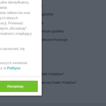
lne identyfikatory,
ALDI gazetka
iania
anie odbiorców oraz
ROSSMANN gazetka
nych danych
Dealz gazetka
kacji. Ponieważ
ięcie „Akceptuję”.
Delikatesy Centrum gazetka
ywatności znajdujący
Gazetka Świąteczne Promocje
o sprzeciwić się
 naszych serwisów
esz w
Polityce
Jaki jest ulubiony szampon Polek i Polaków?
Jaki jest ulubiony ręcznik papierowy Polek i Polaków?
Akceptuję