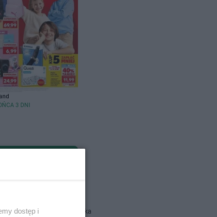
and
OŃCA 3 DNI
dlowe
emy dostęp i
Action gazetka