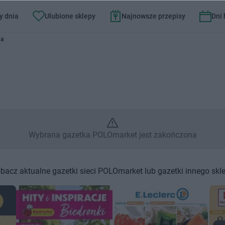
y dnia
Ulubione sklepy
Najnowsze przepisy
Dni
t – Wybrana gazetka POLOmark
na
Wybrana gazetka POLOmarket jest zakończona
bacz aktualne gazetki sieci POLOmarket lub gazetki innego skl