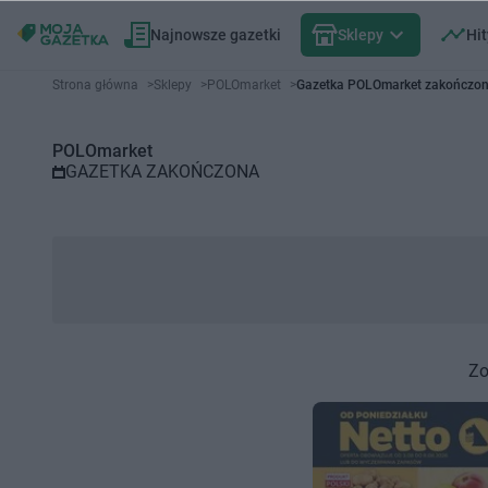
Najnowsze gazetki
Sklepy
Hit
Gazetka promocyjna POLOmarke
Strona główna
>
Sklepy
>
POLOmarket
>
Gazetka POLOmarket zakończo
POLOmarket
GAZETKA ZAKOŃCZONA
Zo