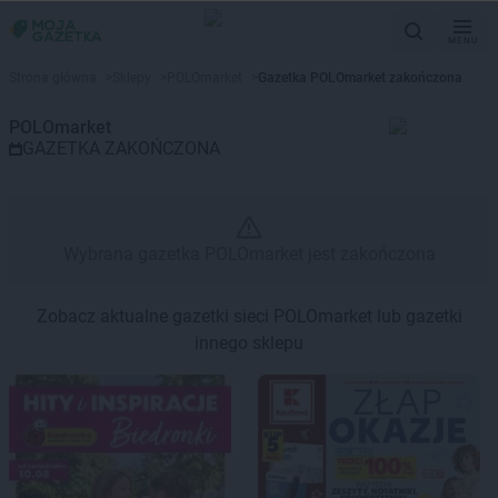
MENU
Gazetka promocyjna POLOmarke
Strona główna
>
Sklepy
>
POLOmarket
>
Gazetka POLOmarket zakończona
POLOmarket
GAZETKA ZAKOŃCZONA
Wybrana gazetka POLOmarket jest zakończona
Zobacz aktualne gazetki sieci POLOmarket lub gazetki
innego sklepu