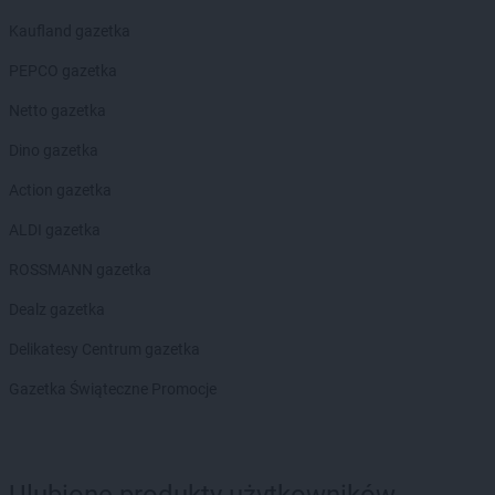
Kaufland gazetka
PEPCO gazetka
Netto gazetka
Dino gazetka
Action gazetka
ALDI gazetka
ROSSMANN gazetka
Dealz gazetka
Delikatesy Centrum gazetka
Gazetka Świąteczne Promocje
Ulubione produkty użytkowników