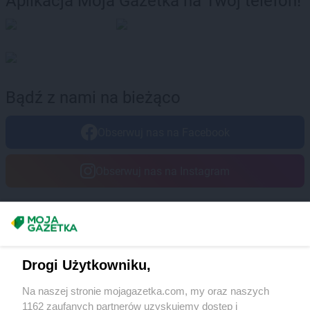
Aplikacja Moja Gazetka na Twój telefon!
Bądź z nami na bieżąco
Obserwuj nas na Facebook
Obserwuj nas na Instagram
Masz sugestie lub pytania?
Napisz do nas:
support@mojagazetka.com
Drogi Użytkowniku,
Współpraca z nami
Na naszej stronie mojagazetka.com, my oraz naszych
Zobacz szczegóły
1162 zaufanych partnerów uzyskujemy dostęp i