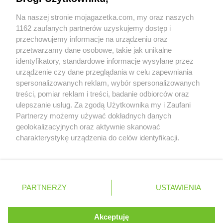
Współpraca z nami
Na naszej stronie mojagazetka.com, my oraz naszych
Zobacz szczegóły
1162 zaufanych partnerów uzyskujemy dostęp i
Retail Radar – analiza rynku
przechowujemy informacje na urządzeniu oraz
przetwarzamy dane osobowe, takie jak unikalne
identyfikatory, standardowe informacje wysyłane przez
Wasze ulubione produkty
urządzenie czy dane przeglądania w celu zapewniania
spersonalizowanych reklam, wybór spersonalizowanych
Regulamin serwisu i polityka prywatności
treści, pomiar reklam i treści, badanie odbiorców oraz
ulepszanie usług. Za zgodą Użytkownika my i Zaufani
Mapa strony
Partnerzy możemy używać dokładnych danych
geolokalizacyjnych oraz aktywnie skanować
Wszystkie miasta z lokalizacjami sklepów
Zawsze najnowsze gazetki w naszej
charakterystykę urządzenia do celów identyfikacji.
Ponieważ cenimy Twoją prywatność, prosimy o zgodę na
aplikacji
korzystanie z tych technologii poprzez kliknięcie
„Akceptuję”. Zgoda jest dobrowolna i zawsze możesz ją
+ 1,5 mln zadowolonych kupujących
zmienić/wycofać klikając przycisk ustawień prywatności
Polska
Czechy
Ukraina
Litwa
Słowacja
Rumunia
PARTNERZY
USTAWIENIA
znajdujący się w lewym dolnym rogu strony
. Niektóre rodzaje przetwarzania danych nie wymagają
Akceptuję