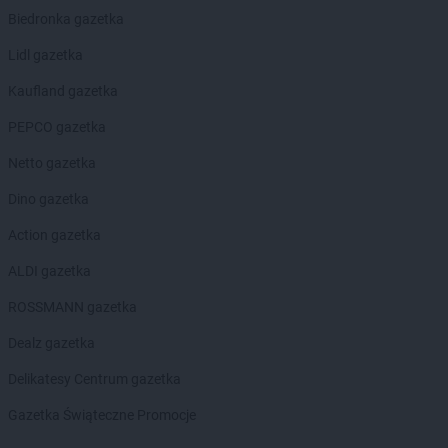
Biedronka gazetka
Lidl gazetka
Kaufland gazetka
PEPCO gazetka
Netto gazetka
Dino gazetka
Action gazetka
ALDI gazetka
ROSSMANN gazetka
Dealz gazetka
Delikatesy Centrum gazetka
Gazetka Świąteczne Promocje