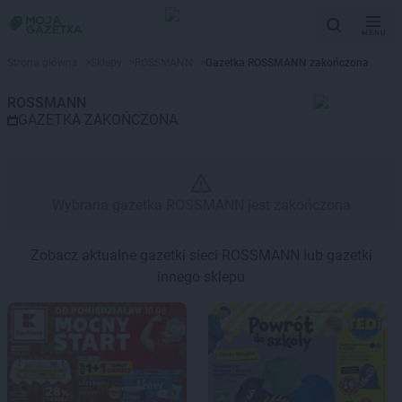
MENU
Gazetka promocyjna ROSSMAN
Strona główna
>
Sklepy
>
ROSSMANN
>
Gazetka ROSSMANN zakończona
ROSSMANN
GAZETKA ZAKOŃCZONA
Wybrana gazetka ROSSMANN jest zakończona
Zobacz aktualne gazetki sieci ROSSMANN lub gazetki
innego sklepu