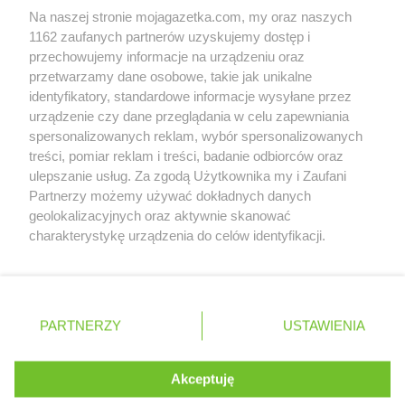
Na naszej stronie mojagazetka.com, my oraz naszych
Zobacz szczegóły
1162 zaufanych partnerów uzyskujemy dostęp i
Retail Radar – analiza rynku
przechowujemy informacje na urządzeniu oraz
przetwarzamy dane osobowe, takie jak unikalne
identyfikatory, standardowe informacje wysyłane przez
Wasze ulubione produkty
urządzenie czy dane przeglądania w celu zapewniania
spersonalizowanych reklam, wybór spersonalizowanych
Regulamin serwisu i polityka prywatności
treści, pomiar reklam i treści, badanie odbiorców oraz
ulepszanie usług. Za zgodą Użytkownika my i Zaufani
Mapa strony
Partnerzy możemy używać dokładnych danych
geolokalizacyjnych oraz aktywnie skanować
Zawsze najnowsze gazetki w naszej
Wszystkie miasta z lokalizacjami sklepów
charakterystykę urządzenia do celów identyfikacji.
Ponieważ cenimy Twoją prywatność, prosimy o zgodę na
aplikacji
korzystanie z tych technologii poprzez kliknięcie
„Akceptuję”. Zgoda jest dobrowolna i zawsze możesz ją
+ 1,5 mln zadowolonych kupujących
zmienić/wycofać klikając przycisk ustawień prywatności
Polska
Czechy
Ukraina
Litwa
Słowacja
Rumunia
PARTNERZY
USTAWIENIA
znajdujący się w lewym dolnym rogu strony
. Niektóre rodzaje przetwarzania danych nie wymagają
Akceptuję
zgody użytkownika, ale masz prawo sprzeciwić się
©
2026
Moja Gazetka Sp. z o.o.