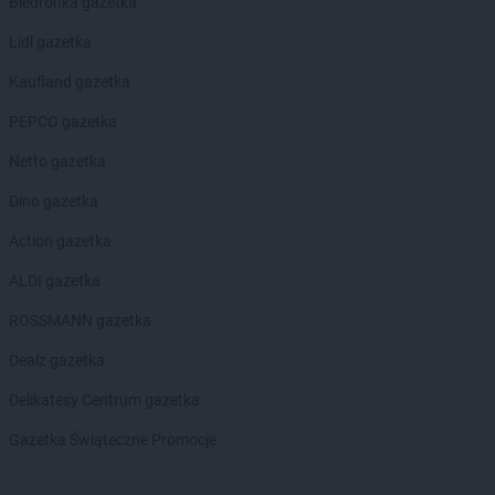
Biedronka gazetka
Lidl gazetka
Kaufland gazetka
PEPCO gazetka
Netto gazetka
Dino gazetka
Action gazetka
ALDI gazetka
ROSSMANN gazetka
Dealz gazetka
Delikatesy Centrum gazetka
Gazetka Świąteczne Promocje